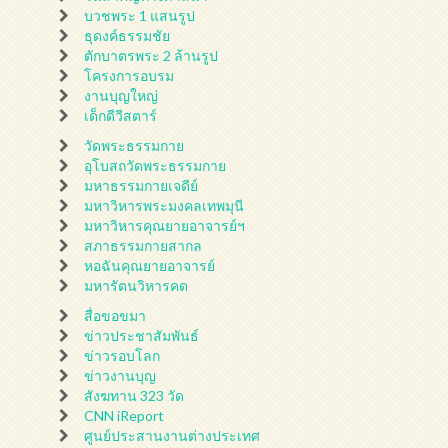
บวชพระ 1 แสนรูป
ธุดงค์ธรรมชัย
ตักบาตรพระ 2 ล้านรูป
โครงการอบรม
งานบุญใหญ่
เด็กดีวีสตาร์
วัดพระธรรมกาย
อุโบสถวัดพระธรรมกาย
มหาธรรมกายเจดีย์
มหาวิหารพระมงคลเทพมุนี
มหาวิหารคุณยายอาจารย์ฯ
สภาธรรมกายสากล
หอฉันคุณยายอาจารย์
มหารัตนวิหารคด
สื่อขอขมา
ข่าวประชาสัมพันธ์
ข่าวรอบโลก
ข่าวงานบุญ
สังฆทาน 323 วัด
CNN iReport
ศูนย์ประสานงานต่างประเทศ