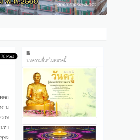
บทความอื่นๆในหมวดนี้
ูมงคล
กงาน
าตรวจ
ะมหา
พุทธ