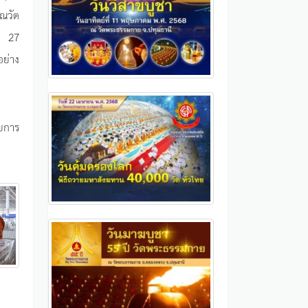
วณวัด
ี่ 27
อย่าง
ายการ