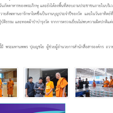
มฉันภัตตาหารของพระภิกษุ และยังได้ลงพื้นที่สอบถามประชาชนภายในบริเ
ีถวายสังฆทานยารักษาโรคซึ่งเป็นงานบุญประจำปีของวัด และในวันอาทิตย์ท
บัติธรรม และทอดผ้าป่าบำรุงวัด จากการตรวจเยี่ยมไม่พบความผิดปกติแต่
นี้มี พระมหานพพร ปุญฺญชโย ผู้ช่วยผู้อำนวยการสำนักสื่อสารองค์กร ถว