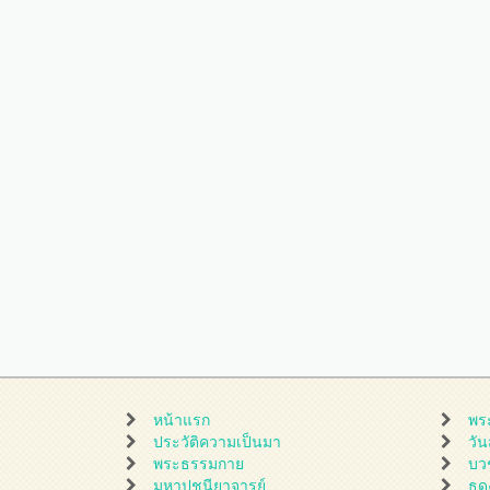
หน้าแรก
พร
ประวัติความเป็นมา
วั
พระธรรมกาย
บว
มหาปูชนียาจารย์
ธุ