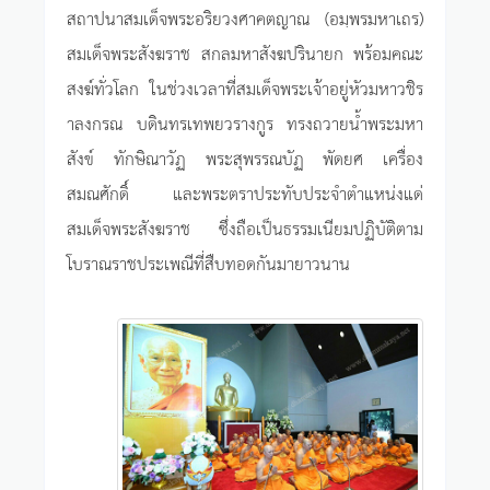
สถาปนาสมเด็จพระอริยวงศาคตญาณ (อมฺพรมหาเถร)
สมเด็จพระสังฆราช สกลมหาสังฆปรินายก พร้อมคณะ
สงฆ์ทั่วโลก ในช่วงเวลาที่สมเด็จพระเจ้าอยู่หัวมหาวชิร
าลงกรณ บดินทรเทพยวรางกูร ทรงถวายน้ำพระมหา
สังข์ ทักษิณาวัฏ พระสุพรรณบัฏ พัดยศ เครื่อง
สมณศักดิ์ และพระตราประทับประจำตำแหน่งแด่
สมเด็จพระสังฆราช ซึ่งถือเป็นธรรมเนียมปฏิบัติตาม
โบราณราชประเพณีที่สืบทอดกันมายาวนาน