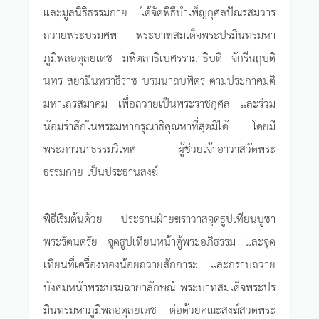
และมูลนิธิธรรมกาย ได้จัดพิธีบำเพ็ญกุศลปัณรสมวาร
ถวายพระบรมศพ พระบาทสมเด็จพระปรมินทรมหา
ภูมิพลอดุลยเดช มหิตลาธิเบศรรามาธิบดี จักรีนฤบดิ
นทร สยามินทราธิราช บรมนาถบพิตร ตามประกาศมติ
มหาเถรสมาคม เพื่อถวายเป็นพระราชกุศล และร่วม
น้อมรำลึกในพระมหากรุณาธิคุณหาที่สุดมิได้ โดยมี
พระภาวนาธรรมวิเทศ ผู้ช่วยเจ้าอาวาสวัดพระ
ธรรมกาย เป็นประธานสงฆ์
พิธีเริ่มต้นด้วย ประธานฝ่ายฆราวาสจุดธูปเทียนบูชา
พระรัตนตรัย จุดธูปเทียนหน้าตู้พระอภิธรรม และจุด
เทียนที่เครื่องทองน้อยถวายสักการะ และกราบถวาย
บังคมหน้าพระบรมฉายาลักษณ์ พระบาทสมเด็จพระปร
มินทรมหาภูมิพลอดุลยเดช ต่อด้วยคณะสงฆ์สวดพระ