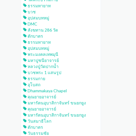
ธรรมทายาท
บวช
อุปสมบทหมู่
DMC
สังฆทาน 286 วัด
ตักบาตร
ธรรมทายาท
อุปสมบทหมู่
พระมงคลเทพมุนี
มหาปูชนียาจารย์
หลวงปู่วัดปากน้ำ
บวชพระ 1 แสนรูป
ธรรมกาย
อุโบสถ
Dhammakaya Chapel
คุณยายอาจารย์
มหารัตนอุบาสิกาจันทร์ ขนยกยูง
คุณยายอาจารย์
มหารัตนอุบาสิกาจันทร์ ขนยกยูง
วันสมาธิโลก
ตักบาตร
วันธรรมชัย