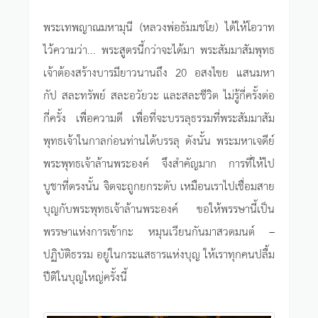
พระเทพญาณมหามุนี (หลวงพ่อธัมมชโย) ได้ให้โอวาท
ไว้ความว่า... พระสูตรนี้กว่าจะได้มา พระสัมมาสัมพุทธ
เจ้าต้องสร้างบารมียาวนานถึง 20 อสงไขย แสนมหา
กัป สละทรัพย์ สละอวัยวะ และสละชีวิต ไม่รู้กี่ครั้งต่อ
กี่ครั้ง เพื่อความดี เพื่อที่จะบรรลุธรรมที่พระสัมมาสัม
พุทธเจ้าในกาลก่อนท่านได้บรรลุ ดังนั้น พระมหาเจดีย์
พระพุทธเจ้าล้านพระองค์ จึงสำคัญมาก การที่ให้ไป
บูชาที่ตรงนั้น จิตจะถูกยกระดับ เหมือนเราไปเชื่อมสาย
บุญกับพระพุทธเจ้าล้านพระองค์ ขอให้พรรษานี้เป็น
พรรษาแห่งการเข้ากะ หมุนเวียนกันมาสวดมนต์ –
ปฏิบัติธรรม อยู่ในกระแสธารแห่งบุญ ให้เราทุกคนปลื้ม
ปีติในบุญใหญ่ครั้งนี้