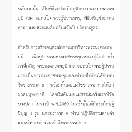
หลังจากนั้น เป็นพิธีจุดประทีปบูชาธรรมพระมงคลเทพ
มุนี (สด จนฺทสโร) พระผู้ปราบมาร, พิธีเจริญชัยมงคล
คาถา และสวดมนต์บทธัมมจักกัปปวัตตนสูตร
สำหรับการสร้างอนุสรณ์สถานมหาวิหารพระมงคลเทพ
มุนี เพื่อบูชาธรรมพระเดชพระคุณหลวงปู่วัดปากน้ำ
ภาษีเจริญ พระมงคลเทพมุนี (สด จนฺทสโร) พระผู้ปราบ
มาร เป็นการประกาศพระคุณของท่าน ซึ่งท่านได้ค้นพบ
วิชชาธรรมกาย พร้อมทั้งเผยแผ่วิชชาธรรมกายให้แก่
มวลมนุษยชาติ โดยเริ่มต้นเผยแผ่ธรรมะครั้งแรกที่วัด
บางปลา ในราวปี พ.ศ.2460 ในครั้งนั้นได้มีพระภิกษุผู้
มีบุญ 3 รูป และฆราวาส 4 ท่าน ปฏิบัติธรรมตามคำ
แนะนำของท่านจนเข้าถึงพระธรรมกาย