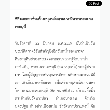
พิธีตอกเสาเข็มสร้างอนุสรณ์สถานมหาวิหารพระมงคล
เทพมุนี
วันอังคารที่ 22 มีนาคม พ.ศ.2559 นับว่าเป็นวัน
ประวัติศาสตร์อันสำคัญยิ่งอีกวันหนึ่งของบรรดา
ศิษยานุศิษย์ของพระเดชพระคุณหลวงปู่วัดปากน้ำ
ภาษีเจริญ พระมงคลเทพมุนี (สด จนฺทสโร) พระผู้ปราบ
มาร โดยผู้มีบุญจากทั่วทุกสารทิศต่างเดินทางมาร่วมพิธี
ตอกเสาเข็มมงคลต้นแรก เพื่อสร้างอนุสรณ์สถานมหา
วิหารพระมงคลเทพมุนี (สด จนฺทสโร) ณ บริเวณพื้นฝั่ง
ตรงข้ามกับวัดบางปลา อำเภอบางเลน จังหวัด
นครปฐม กันอย่างเนืองแน่น ซึ่งวัดบางปลาแห่งนี้ คือ