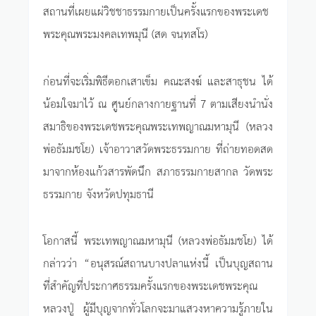
สถานที่เผยแผ่วิชชาธรรมกายเป็นครั้งแรกของพระเดช
พระคุณพระมงคลเทพมุนี (สด จนฺทสโร)
ก่อนที่จะเริ่มพิธีตอกเสาเข็ม คณะสงฆ์ และสาธุชน ได้
น้อมใจมาไว้ ณ ศูนย์กลางกายฐานที่ 7 ตามเสียงนำนั่ง
สมาธิของพระเดชพระคุณพระเทพญาณมหามุนี (หลวง
พ่อธัมมชโย) เจ้าอาวาสวัดพระธรรมกาย ที่ถ่ายทอดสด
มาจากห้องแก้วสารพัดนึก สภาธรรมกายสากล วัดพระ
ธรรมกาย จังหวัดปทุมธานี
โอกาสนี้ พระเทพญาณมหามุนี (หลวงพ่อธัมมชโย) ได้
กล่าวว่า “อนุสรณ์สถานบางปลาแห่งนี้ เป็นบุญสถาน
ที่สำคัญที่ประกาศธรรมครั้งแรกของพระเดชพระคุณ
หลวงปู่ ผู้มีบุญจากทั่วโลกจะมาแสวงหาความรู้ภายใน