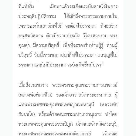
ที่แท้จริง เมื่อมาแล้วจะเกิดแรงบันดาลใจในการ
ประพฤติปฏิบัติธรรม ได้เข้าถึงพระธรรมกายภายใน
เพราะฉะนั้นเสาเข็มที่ใช้ จะต้องไม่ธรรมดา ที่จะสร้าง
อนุสรณ์สถาน ต้องมีความประณีต วิจิตรสวยงาม ทรง
คุณค่า มีความบริสุทธิ์ เพื่อที่จะรองรับท่านผู้รู้ ท่านผู้
บริสุทธิ์ วันนี้เรามาสถาปนาสิ่งที่ไม่ธรรมดา ผลบุญที่ไม่
ธรรมดา และไม่มีประมาณ จะบังเกิดขึ้นกับเรา”
เมื่อถึงเวลาสว่าง พระเดชพระคุณพระราชภาวนาจารย์
(หลวงพ่อทัตตชีโว) รองเจ้าอาวาสวัดพระธรรมกาย ผู้
แทนพระเดชพระคุณพระเทพญาณมหามุนี (หลวงพ่อ
ธัมมชโย) พร้อมด้วยคณะพระมหาเถรานุเถระ นำโดย
พระเดชพระคุณพระธรรมปิฎก เจ้าคณะจังหวัดสระบุรี,
พระเดชพระคุณพระเทพมหาเจติยาจารย์ เจ้าคณะ