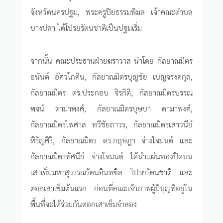
จังหวัดนครปฐม, พระครูปิยธรรมพิมล เจ้าคณะตำบล
บางปลา ได้โปรยรัตนชาติเป็นปฐมเริ่ม
จากนั้น คณะประธานฝ่ายฆราวาส นำโดย กัลยาณมิตร
อนันต์ อัศวโภคิน, กัลยาณมิตรบุญชัย เบญจรงคกุล,
กัลยาณมิตร ดร.ประกอบ จิรกิติ, กัลยาณมิตรบรรณ
พจน์ ดามาพงศ์, กัลยาณมิตรบุษบา ดามาพงศ์,
กัลยาณมิตรไพศาล ทวีชัยถาวร, กัลยาณมิตรเสาวนีย์
หิรัญศิริ, กัลยาณมิตร ดร.กฤษฎา จ่างใจมนต์ และ
กัลยาณมิตรทัศนีย์ จ่างใจมนต์ ได้นำแผ่นทองปิดบน
เสาเข็มมหาสุวรรณรัตนอินทขิล โปรยรัตนชาติ และ
ตอกเสาเข็มต้นแรก ก่อนที่คณะเจ้าภาพผู้มีบุญที่อยู่ใน
พื้นที่จะได้ร่วมกันตอกเสาเข็มจำลอง