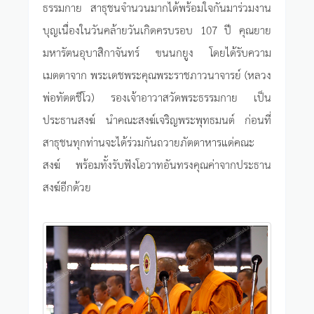
ธรรมกาย สาธุชนจำนวนมากได้พร้อมใจกันมาร่วมงาน
บุญเนื่องในวันคล้ายวันเกิดครบรอบ 107 ปี คุณยาย
มหารัตนอุบาสิกาจันทร์ ขนนกยูง โดยได้รับความ
เมตตาจาก พระเดชพระคุณพระราชภาวนาจารย์ (หลวง
พ่อทัตตชีโว) รองเจ้าอาวาสวัดพระธรรมกาย เป็น
ประธานสงฆ์ นำคณะสงฆ์เจริญพระพุทธมนต์ ก่อนที่
สาธุชนทุกท่านจะได้ร่วมกันถวายภัตตาหารแด่คณะ
สงฆ์ พร้อมทั้งรับฟังโอวาทอันทรงคุณค่าจากประธาน
สงฆ์อีกด้วย