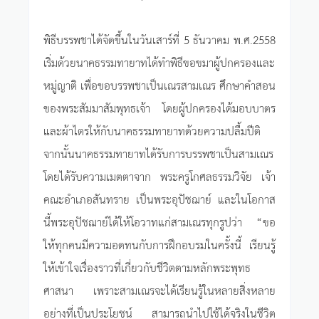
พิธีบรรพชาได้จัดขึ้นในวันเสาร์ที่ 5 ธันวาคม พ.ศ.2558
เริ่มด้วยนาคธรรมทายาทได้ทำพิธีขอขมาผู้ปกครองและ
หมู่ญาติ เพื่อขอบรรพชาเป็นเณรสามเณร ศึกษาคำสอน
ของพระสัมมาสัมพุทธเจ้า โดยผู้ปกครองได้มอบบาตร
และผ้าไตรให้กับนาคธรรมทายาทด้วยความปลื้มปีติ
จากนั้นนาคธรรมทายาทได้รับการบรรพชาเป็นสามเณร
โดยได้รับความเมตตาจาก พระครูโกศลธรรมวิจัย เจ้า
คณะอำเภอสันทราย เป็นพระอุปัชฌาย์ และในโอกาส
นี้พระอุปัชฌาย์ได้ให้โอวาทแก่สามเณรทุกรูปว่า “ขอ
ให้ทุกคนมีความอดทนกับการฝึกอบรมในครั้งนี้ เรียนรู้
ให้เข้าใจเรื่องราวที่เกี่ยวกับชีวิตตามหลักพระพุทธ
ศาสนา เพราะสามเณรจะได้เรียนรู้ในหลายสิ่งหลาย
อย่างที่เป็นประโยชน์ สามารถนำไปใช้ได้จริงในชีวิต