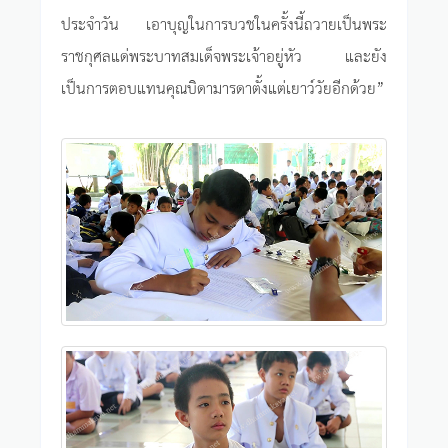
ประจำวัน เอาบุญในการบวชในครั้งนี้ถวายเป็นพระ
ราชกุศลแด่พระบาทสมเด็จพระเจ้าอยู่หัว และยัง
เป็นการตอบแทนคุณบิดามารดาตั้งแต่เยาว์วัยอีกด้วย”