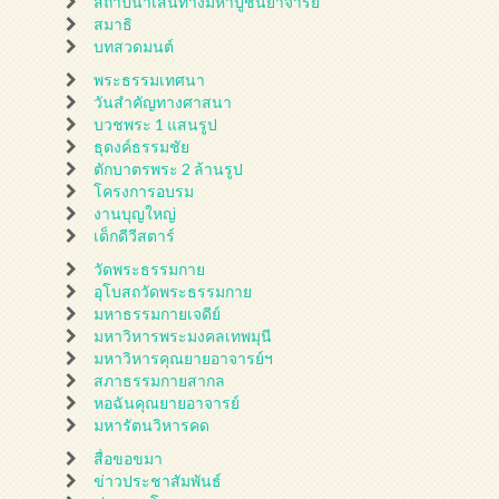
สถาปนาเส้นทางมหาปูชนียาจารย์
สมาธิ
บทสวดมนต์
พระธรรมเทศนา
วันสำคัญทางศาสนา
บวชพระ 1 แสนรูป
ธุดงค์ธรรมชัย
ตักบาตรพระ 2 ล้านรูป
โครงการอบรม
งานบุญใหญ่
เด็กดีวีสตาร์
วัดพระธรรมกาย
อุโบสถวัดพระธรรมกาย
มหาธรรมกายเจดีย์
มหาวิหารพระมงคลเทพมุนี
มหาวิหารคุณยายอาจารย์ฯ
สภาธรรมกายสากล
หอฉันคุณยายอาจารย์
มหารัตนวิหารคด
สื่อขอขมา
ข่าวประชาสัมพันธ์