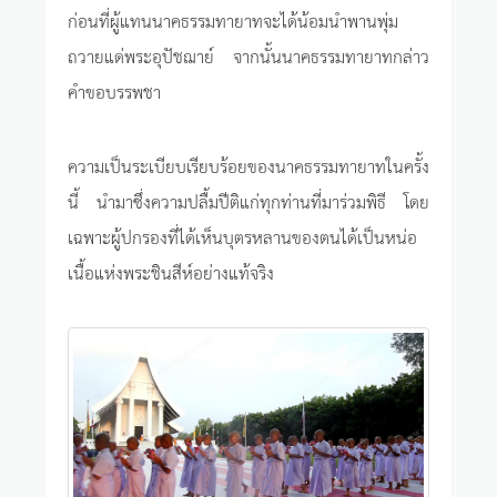
ก่อนที่ผู้แทนนาคธรรมทายาทจะได้น้อมนำพานพุ่ม
ถวายแด่พระอุปัชฌาย์ จากนั้นนาคธรรมทายาทกล่าว
คำขอบรรพชา
ความเป็นระเบียบเรียบร้อยของนาคธรรมทายาทในครั้ง
นี้ นำมาซึ่งความปลื้มปีติแก่ทุกท่านที่มาร่วมพิธี โดย
เฉพาะผู้ปกรองที่ได้เห็นบุตรหลานของตนได้เป็นหน่อ
เนื้อแห่งพระชินสีห์อย่างแท้จริง