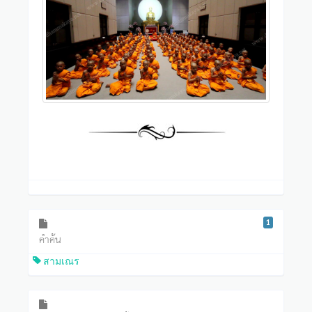
1
คำค้น
สามเณร