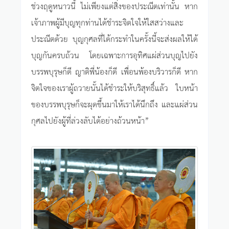
ช่วงฤดูหนาวนี้ ไม่เพียงแต่สิ่งของประณีตเท่านั้น หาก
เจ้าภาพผู้มีบุญทุกท่านได้ชำระจิตใจให้ใสสว่างและ
ประณีตด้วย บุญกุศลที่ได้กระทำในครั้งนี้จะส่งผลให้ได้
บุญกันครบถ้วน โดยเฉพาะการอุทิศแผ่ส่วนบุญไปยัง
บรรพบุรุษก็ดี ญาติพี่น้องก็ดี เพื่อนพ้องบริวารก็ดี หาก
จิตใจของเราผู้ถวายนั้นได้ชำระให้บริสุทธิ์แล้ว ใบหน้า
ของบรรพบุรุษก็จะผุดขึ้นมาให้เราได้นึกถึง และแผ่ส่วน
กุศลไปยังผู้ที่ล่วงลับได้อย่างถ้วนหน้า”