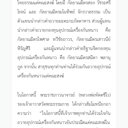
ไทยธรรมแด่คณะสงฆ์ โดยมี กัลยาณมิตรสอง วัชระศรี
โรจน์ และ กัลยาณมิตรมโนทิพย์ จักรวาลธรรม เป็น
ตัวแทนนำกล่าวคำถวายมะตะกะภัตตาหาร ส่วนผู้แทน
นำกล่าวคำถวายกองทุนอุปกรณ์เครื่องกันหนาว คือ
กัลยาณมิตรไพศาล ทวีชัยถาวร, กัลยาณมิตรเสาวนีย์
หิรัญศิริ และผู้แทนนำกล่าวคำอธิฐานจิตกองทุน
อุปกรณ์เครื่องกันหนาว คือ กัลยาณมิตรสมิตา พลานุ
กูล จากนั้น สาธุชนทุกท่านท่านได้ร่วมกันถวายอุปกรณ์
เครื่องกันหนาวแด่คณะสงฆ์
ในโอกาสนี้ พระราชภาวนาจารย์ (หลวงพ่อทัตตชีโว)
รองเจ้าอาวาสวัดพระธรรมกาย ได้กล่าวสัมโมทนียกถา
ความว่า “ในโอกาสนี้ที่เจ้าภาพทุกท่านได้ร่วมใจกัน
ถวายอุปกรณ์เครื่องกันหนาวอันประณีตแด่คณะสงฆ์ใน