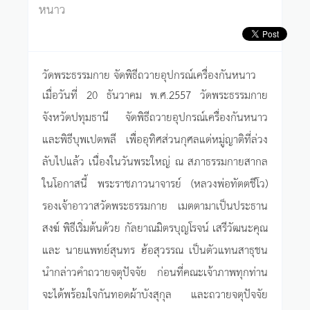
หนาว
วัดพระธรรมกาย จัดพิธีถวายอุปกรณ์เครื่องกันหนาว
เมื่อวันที่ 20 ธันวาคม พ.ศ.2557 วัดพระธรรมกาย
จังหวัดปทุมธานี จัดพิธีถวายอุปกรณ์เครื่องกันหนาว
และพิธีบุพเปตพลี เพื่ออุทิศส่วนกุศลแด่หมู่ญาติที่ล่วง
ลับไปแล้ว เนื่องในวันพระใหญ่ ณ สภาธรรมกายสากล
ในโอกาสนี้ พระราชภาวนาจารย์ (หลวงพ่อทัตตชีโว)
รองเจ้าอาวาสวัดพระธรรมกาย เมตตามาเป็นประธาน
สงฆ์ พิธีเริ่มต้นด้วย กัลยาณมิตรบุญโรจน์ เสรีวัฒนะคุณ
และ นายแพทย์สุนทร ฮ้อสุวรรณ เป็นตัวแทนสาธุชน
นำกล่าวคำถวายจตุปัจจัย ก่อนที่คณะเจ้าภาพทุกท่าน
จะได้พร้อมใจกันทอดผ้าบังสุกุล และถวายจตุปัจจัย