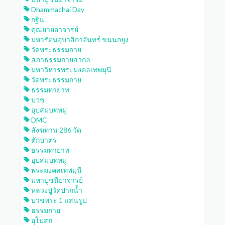
Dhammachai Day
กฐิน
คุณยายอาจารย์
มหารัตนอุบาสิกาจันทร์ ขนนกยูง
วัดพระธรรมกาย
สภาธรรมกายสากล
มหาวิหารพระมงคลเทพมุนี
วัดพระธรรมกาย
ธรรมทายาท
บวช
อุปสมบทหมู่
DMC
สังฆทาน 286 วัด
ตักบาตร
ธรรมทายาท
อุปสมบทหมู่
พระมงคลเทพมุนี
มหาปูชนียาจารย์
หลวงปู่วัดปากน้ำ
บวชพระ 1 แสนรูป
ธรรมกาย
อุโบสถ