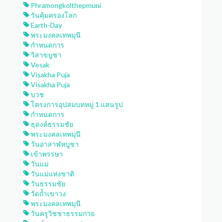
Phramongkolthepmuni
วันคุ้มครองโลก
Earth-Day
พระมงคลเทพมุนี
กำหนดการ
วิสาขบูชา
Vesak
Visakha Puja
Visakha Puja
บวช
โครงการอุปสมบทหมู่ 1 แสนรูป
กำหนดการ
ธุดงค์ธรรมชัย
พระมงคลเทพมุนี
วันอาสาฬหบูชา
เข้าพรรษา
วันแม่
วันแม่แห่งชาติ
วันธรรมชัย
วัดถ้ำเขาวง
พระมงคลเทพมุนี
วันครูวิชชาธรรมกาย