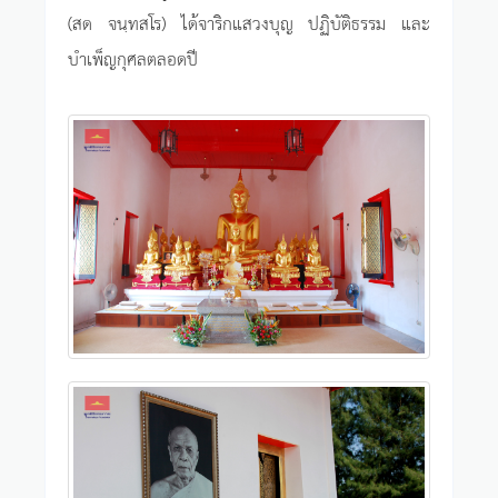
(สด จนฺทสโร) ได้จาริกแสวงบุญ ปฏิบัติธรรม และ
บำเพ็ญกุศลตลอดปี