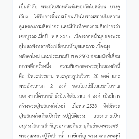
เป็นลำดับ พระอุโบสถหลังเดิมของวัดโบสถ์บน บางคู
เวียง ได้รับการขึ้นทะเบียนเป็นโบราณสถานในความ
ดูแลของกรมศิลปากร และมีบันทึกของกรมศิลปากรว่า
เคยบูรณะเมื่อปี พ.ศ.2475 เนื่องจากหน้ามุขของพระ
อุโบสถพังทลายจึงเปลี่ยนหน้ามุขและกระเบื้องมุง
หลังคาใหม่ และประมาณปี พ.ศ.2500 ซ่อมผนังที่เสื่อม
สภาพอีกครั้งหนึ่ง ความพิเศษของพระอุโบสถหลังนี้
คือ มีพระประธาน พระพุทธรูปบริวาร 28 องค์ และ
พระอัครสาวก 2 องค์ รอบโบสถ์มีใบเสมาโบราณ
นอกจากนี้ด้านหน้ายังมีเจดีย์โบราณ 4 องค์ เมื่อมีการ
สร้างพระอุโบสถหลังใหม่ เมื่อพ.ศ.2538 จึงใช้พระ
อุโบสถหลังเดิมเป็นวิหารปฏิบัติธรรม และกลายเป็น
อนุสรณ์สถานสำคัญของคณะศิษยานุศิษย์ของพระเดช
พระคุณหลวงปู่วัดปากน้ำ ภาษีเจริญ พระมงคลเทพมุนี