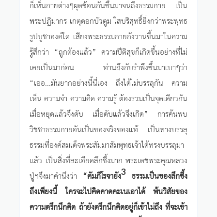
ก็เห็นกายต่างๆผุดซ้อนกันขึ้นมาจนถึงธรรมกาย เป็น
พระปฏิมากร เกตุดอกบัวตูม ใสบริสุทธิ์ยิ่งกว่าพระพุทธ
รูปบูชาองค์ใด เสียงพระธรรมกายกังวานขึ้นมาในความ
รู้สึกว่า “ถูกต้องแล้ว” ความปีติสุขก็เกิดขึ้นอย่างที่ไม่
เคยเป็นมาก่อน ท่านถึงกับรำพึงขึ้นมาเบาๆว่า
“เออ...มันยากอย่างนี้นี่เอง ถึงได้ไม่บรรลุกัน ความ
เห็น ความจำ ความคิด ความรู้ ต้องรวมเป็นจุดเดียวกัน
เมื่อหยุดแล้วจึงดับ เมื่อดับแล้วจึงเกิด” การค้นพบ
วิชชาธรรมกายอันเป็นของจริงของแท้ เป็นทางบรรลุ
ธรรมที่องค์สมเด็จพระสัมมาสัมพุทธเจ้าได้ทรงบรรลุมา
แล้ว เป็นสิ่งที่ละเอียดลึกซึ้งมาก พระเดชพระคุณหลวง
3
ปู่ฯจึงมาคำนึงว่า
“คัมภีโรจายัง
ธรรมเป็นของลึกซึ้ง
ถึงเพียงนี้ ใครจะไปคิดคาดคะเนเอาได้ พ้นวิสัยของ
ความตรึกนึกคิด ถ้ายังตรึกนึกคิดอยู่ก็เข้าไม่ถึง ที่จะเข้า