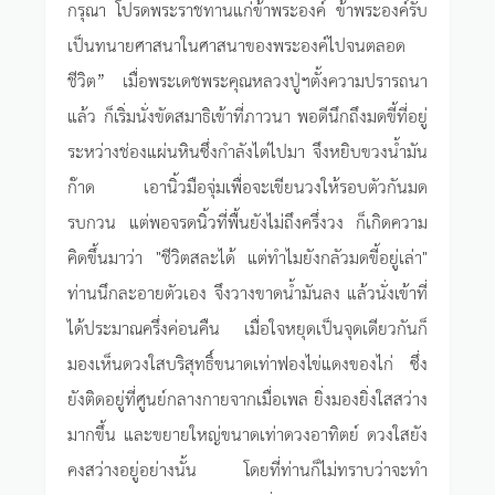
กรุณา โปรดพระราชทานแก่ข้าพระองค์ ข้าพระองค์รับ
เป็นทนายศาสนาในศาสนาของพระองค์ไปจนตลอด
ชีวิต” เมื่อพระเดชพระคุณหลวงปู่ฯตั้งความปรารถนา
แล้ว ก็เริ่มนั่งขัดสมาธิเข้าที่ภาวนา พอดีนึกถึงมดขี้ที่อยู่
ระหว่างช่องแผ่นหินซึ่งกำลังไต่ไปมา จึงหยิบขวงน้ำมัน
ก๊าด เอานิ้วมือจุ่มเพื่อจะเขียนวงให้รอบตัวกันมด
รบกวน แต่พอจรดนิ้วที่พื้นยังไม่ถึงครึ่งวง ก็เกิดความ
คิดขึ้นมาว่า "ชีวิตสละได้ แต่ทำไมยังกลัวมดขี้อยู่เล่า"
ท่านนึกละอายตัวเอง จึงวางขาดน้ำมันลง แล้วนั่งเข้าที่
ได้ประมาณครึ่งค่อนคืน เมื่อใจหยุดเป็นจุดเดียวกันก็
มองเห็นดวงใสบริสุทธิ์ขนาดเท่าฟองไข่แดงของไก่ ซึ่ง
ยังติดอยู่ที่ศูนย์กลางกายจากเมื่อเพล ยิ่งมองยิ่งใสสว่าง
มากขึ้น และขยายใหญ่ขนาดเท่าดวงอาทิตย์ ดวงใสยัง
คงสว่างอยู่อย่างนั้น โดยที่ท่านก็ไม่ทราบว่าจะทำ