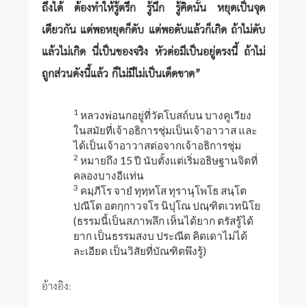
ถึงได้ ต้องทำให้รู้ตรึก รู้นึก รู้คิดนั้น หยุดเป็นจุด
เดียวกัน แต่พอหยุดก็ดับ แต่พอดับแล้วก็เกิด ถ้าไม่ดับ
แล้วไม่เกิด นี่เป็นของจริง หัวต่อมีเป็นอยู่ตรงนี้ ถ้าไม่
ถูกส่วนดังนี้แล้ว ก็ไม่มีไม่เป็นเด็ดขาด”
1
หลวงพ่อนกอยู่ที่วัดโบสถ์บน บางคูเวียง
ในสมัยที่เจ้าอธิการชุ่มเป็นเจ้าอาวาส และ
ได้เป็นเจ้าอาวาสต่อจากเจ้าอธิการชุ่ม
2
หมายถึง 15 ปี นับตั้งแต่เริ่มอธิษฐานจิตที่
คลองบางอีแท่น
3
คมฺภีโร จายํ ทุทฺทโส ทุรานุโพโธ สนฺโต
ปณีโต อตกฺกาวจโร นิปุโณ ปณฺฑิตเวทนิโย
(ธรรมนี้เป็นสภาพลึก เห็นได้ยาก ตรัสรู้ได้
ยาก เป็นธรรมสงบ ประณีต คิดเดาไม่ได้
ละเอียด เป็นวิสัยที่บัณฑิตพึงรู้)
อ้างอิง: