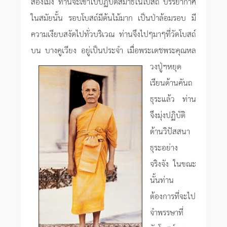
สองโมง ท่านจะเข้าไปปฏิบัติสมาธิในโบสถ์ บรรยากาศ
ในสมัยนั้น รอบโบสถ์มีต้นไม้มาก เป็นป่าล้อมรอบ มี
ความเงียบสงัดไปทั่วบริเวณ ท่านจึงไปๆมาๆที่วัดโบสถ์
บน บางคูเวียง อยู่เป็นประจำ
เมื่อพระเดชพระคุณหล
วงปู่ฯหยุด
เรียนด้านคันถ
ธุระแล้ว ท่าน
จึงมุ่งปฏิบัติ
ด้านวิปัสสนา
ธุระอย่าง
จริงจัง ในขณะ
นั้นท่าน
ต้องการที่จะไป
จำพรรษาที่