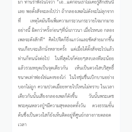
มา ท่านรำพึงในใจว่า “เอ...แต่ก่อนเราไม่เคยรู้สึกเช่นนี้
เลย พอตั้งสัจจะลงไปว่า ถ้ากลองเพลไม่ดังจะไม่ลุกจาก
ที่ เหตุใดมันจึงเพิ่มความกระวนกระวายใจมากมาย
อย่างนี้ ผิดกว่าครั้งก่อนๆที่นั่งภาวนา เมื่อไรหนอ กลอง
เพลจะดังสักที” คิดไปจิตก็ยิ่งแกว่งและซัดส่ายมากขึ้น
จนเกือบจะเลิกนั่งหลายครั้ง แต่เมื่อได้ตั้งสัจจะไปแล้ว
ท่านก็ทนนั่งต่อไป ในที่สุดใจก็ค่อยๆสงบลงทีละน้อย
แล้วรวมหยุดเป็นจุดเดียวกัน เห็นเป็นดวงใสบริสุทธิ์
ขนาดเท่าฟองไข่แดงของไก่ ในใจชุ่มชื่นเบิกบานอย่าง
บอกไม่ถูก ความปวดเมื่อยหายไปไหนไม่ทราบ ในเวลา
เดียวกันนั้นเสียงกลองเพลก็ดังขึ้น วันนั้นพระเดช
พระคุณหลวงปู่ฯมีความสุขตลอดทั้งวัน ดวงธรรมขั้น
ต้นซึ่งเป็นดวงใสก็ยังเห็นติดอยู่ที่ศูนย์กลางกายตลอด
เวลา