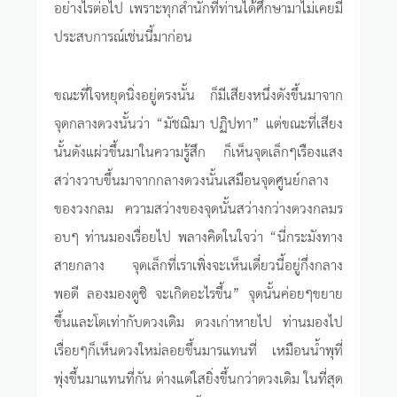
อย่างไรต่อไป เพราะทุกสำนักที่ท่านได้ศึกษามาไม่เคยมี
ประสบการณ์เช่นนี้มาก่อน
ขณะที่ใจหยุดนิ่งอยู่ตรงนั้น ก็มีเสียงหนึ่งดังขึ้นมาจาก
จุดกลางดวงนั้นว่า “มัชฌิมา ปฏิปทา” แต่ขณะที่เสียง
นั้นดังแผ่วขึ้นมาในความรู้สึก ก็เห็นจุดเล็กๆเรืองแสง
สว่างวาบขึ้นมาจากกลางดวงนั้นเสมือนจุดศูนย์กลาง
ของวงกลม ความสว่างของจุดนั้นสว่างกว่างดวงกลมร
อบๆ ท่านมองเรื่อยไป พลางคิดในใจว่า “นี่กระมังทาง
สายกลาง จุดเล็กที่เราเพิ่งจะเห็นเดี๋ยวนี้อยู่กึ่งกลาง
พอดี ลองมองดูซิ จะเกิดอะไรขึ้น” จุดนั้นค่อยๆขยาย
ขึ้นและโตเท่ากับดวงเดิม ดวงเก่าหายไป ท่านมองไป
เรื่อยๆก็เห็นดวงใหม่ลอยขึ้นมารแทนที่ เหมือนน้ำพุที่
พุ่งขึ้นมาแทนที่กัน ต่างแต่ใสยิ่งขึ้นกว่าดวงเดิม ในที่สุด