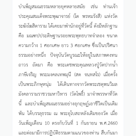
บำเพ็ญสมณธรรมหลายยุคหลายสมัย เช่น ท่านเจ้า
ประคุณสมเด็จพระพุฒาจารย์ (โต พรหมรังสี) แห่งวัด
ระฆังโฆสิตาราม ได้เคยมาพำนักอยู่ที่วัดนี้ ดังมีหลักฐาน
คือ มณฑปประดิษฐานรอยพระพุทธบาทจำลอง ขนาด
ความกว้าง 1 ศอกเศษ ยาว 3 ศอกเศษ ซึ่งเป็นปริศนา
ธรรมอย่างหนึ่ง ปัจจุบันวัดบูรณะให้อยู่ในสภาพคงทน
ถาวร ถัดมา คือ พระเดชพระคุณหลวงปู่วัดปากน้ำ
ภาษีเจริญ พระมงคลเทพมุนี (สด จนฺทสโร) เมื่อครั้ง
เป็นพระภิกษุหนุ่ม ได้เดินทางจากวัดพระเชตุพนวิมล
มังคลารามราชวรมหาวิหาร (วัดโพธิ์) มาจำพรรษาที่วัด
นี้ และบำเพ็ญสมณธรรมอย่างอุกฤษฏ์เอาชีวิตเป็นเดิม
พัน ได้บรรลุธรรม ณ พระอุโบสถหลังเดิมของวัด เมื่อ
วันเพ็ญเดือน 10 ตรงกับวันที่ 1 กันยายน พ.ศ.2460
และต่อมามีการปฏิบัติธรรมตามแนวของท่าน สืบกันมา