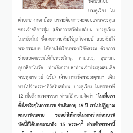
วัดโบสถ์บน
บางคูเวียง ใน
ตำบลบางกอกน้อย เพราะต้องการจะตอบแทนพระคุณ
ของเจ้าอธิการชุ่ม (เจ้าอาวาสวัดโบสถ์บน บางคูเวียง
ในสมัยนั้น) ซึ่งเคยถวายคัมภีร์มูลกัจจายน์ และคัมภีร์
พระธรรมบท ให้ท่านได้เรียนพระปริยัติธรรม ด้วยการ
ช่วยแสดงธรรมให้กับพระภิกษุ, สามเณร, อุบาสก,
อุบาสิกาในวัด ท่านจึงกราบลาท่านเจ้าประคุณสมเด็จ
พระพุฒาจารย์ (เข้ม) เจ้าอาวาสวัดพระเชตุพนฯ เดิน
ทางไปจำพรรษาที่วัดโบสถ์บน บางคูเวียง ในพรรษาที่
12 เมื่อถึงกลางพรรษา ท่านก็มีความคิดว่า
“ในเมื่อเรา
ตั้งใจจริงๆในการบวช จำเดิมอายุ 19 ปี เราไปปฏิญาณ
ตนบวชจนตาย ขออย่าให้ตายในระหว่างก่อนบวช
2
บัดนี้ก็ได้บอกลามาถึง 15 พรรษา
ย่างเข้าพรรษานี้