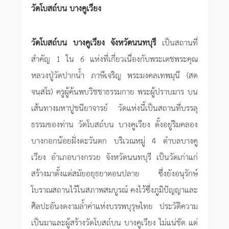
วัดโบสถ์บน บางคูเวียง
วัดโบสถ์บน บางคูเวียง จังหวัดนนทบุรี
เป็นสถานที่
สำคัญ 1 ใน 6 แห่งที่เกี่ยวเนื่องกับพระเดชพระคุณ
หลวงปู่วัดปากน้ำ ภาษีเจริญ พระมงคลเทพมุนี (สด
จนฺสโร) ครูผู้ค้นพบวิชชาธรรมกาย พระผู้ปราบมาร บน
เส้นทางมหาปูชนียาจารย์ วัดแห่งนี้เป็นสถานที่บรรลุ
ธรรมของท่าน วัดโบสถ์บน บางคูเวียง ตั้งอยู่ริมคลอง
บางกอกน้อยฝั่งตะวันตก บริเวณหมู่ 4 ตำบลบางคู
เวียง อำเภอบางกรวย จังหวัดนนทบุรี เป็นวัดเก่าแก่
สร้างมาตั้งแต่สมัยอยุธยาตอนปลาย ซึ่งยังอนุรักษ์
โบราณสถานไว้ในสภาพสมบูรณ์ คงไว้ซึ่งภูมิปัญญาและ
ศิลปะอันงดงามล้ำค่าแห่งบรรพบุรุษไทย ประวัติความ
เป็นมาและผู้สร้างวัดโบสถ์บน บางคูเวียง ไม่แน่ชัด แต่