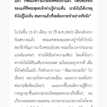
แล้ว ก็พอแก่ความประสงค์ของเราแล้ว บัดนี้ของจริง
ของแท้ที่พระพุทธเจ้าท่านรู้ท่านเห็น เรายังไม่ได้บรรลุ
ยังไม่รู้ไม่เห็น สมควรแล้วที่จะต้องกระทำอย่างจริงจัง”
ในวันขึ้น 15 ค่ำ เดือน 10 (ปี พ.ศ.2460) เมื่อกลับจาก
บิณฑบาตแล้ว พระเดชพระคุณหลวงปู่ฯก็เข้าไปนั่ง
สมาธิเจริญภาวนาในพระอุโบสถ ขณะนั้นเวลาประมาณ
แปดโมงเศษๆ ท่านได้เริ่มทำความเพียร โดยตั้งใจว่า
หากยังไม่ได้ยินเสียงกลองเพล จะไม่ยอมลุกจากที่ เมื่อ
ตั้งใจดังนั้นแล้ว ก็หลับตาภาวนา “สัมมาอะระหัง” ไป
เรื่อยๆ จนกระทั่งความปวดเมื่อย และอาการเหน็บชา
ค่อยๆเพิ่มทีละน้อยๆ และมากขึ้นจนมีความรู้สึกว่า
กระดูกทุกชิ้นแทบจะระเบิดหลุดออกมาเป็นชิ้นๆ จน
เกือบจะหมดความอดทน ความกระวนกระวายใจก็ตาม