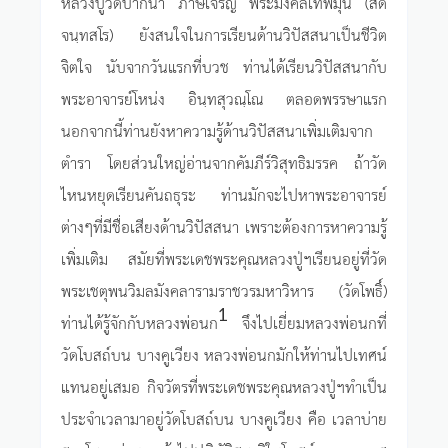
หลวงปู่วัดปากน้ำ ภาษีเจริญ พระมงคลเทพมุนี (สด
จนฺทสโร) ยังสนใจในการเรียนด้านวิปัสสนาเป็นชีวิต
จิตใจ นับจากวันแรกที่บวช ท่านได้เรียนวิปัสสนากับ
พระอาจารย์โหน่ง อินฺทสุวณฺโณ ตลอดพรรษาแรก
นอกจากนี้ท่านยังหาความรู้ด้านวิปัสสนาเพิ่มเติมจาก
ตำรา โดยส่วนใหญ่อ่านจากคัมภีร์วิสุทธิมรรค ถ้าวัด
ไหนหยุดเรียนคันถธุระ ท่านมักจะไปหาพระอาจารย์
ต่างๆที่มีชื่อเสียงด้านวิปัสสนา เพราะต้องการหาความรู้
เพิ่มเติม สมัยที่พระเดชพระคุณหลวงปู่ฯเรียนอยู่ที่วัด
พระเชตุพนวิมลมังคลารามราชวรมหาวิหาร (วัดโพธิ์)
1
ท่านได้รู้จักกับหลวงพ่อนก
จึงไปเยี่ยมหลวงพ่อนกที่
วัดโบสถ์บน บางคูเวียง หลวงพ่อนกมักให้ท่านไปเทศน์
แทนอยู่เสมอ กิจวัตรที่พระเดชพระคุณหลวงปู่ฯทำเป็น
ประจำเวลามาอยู่วัดโบสถ์บน บางคูเวียง คือ เวลาบ่าย