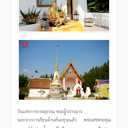
วันแห่งการบรรลุธรรม พระผู้ปราบมาร
นอกจากการเรียนด้านคันถธุระแล้ว พระเดชพระคุณ