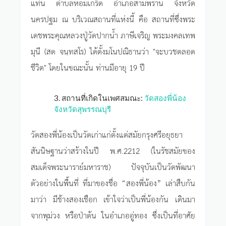
แท่น ตำบลหอมเกร็ด อำเภอสามพราน จังหวัด
นครปฐม ณ บริเวณสถานที่แห่งนี้ คือ สถานที่ซึ่งพระ
เดชพระคุณหลวงปู่วัดปากน้ำ ภาษีเจริญ พระมงคลเทพ
มุนี (สด จนฺทสโร) ได้ตั้งมโนปณิธานว่า "จะบวชตลอด
ชีวิต" โดยในขณะนั้น ท่านมีอายุ 19 ปี
3. สถานที่เกิดในเพศสมณะ:
วัดสองพี่น้อง
จังหวัดสุพรรณบุรี
วัดสองพี่น้องเป็นวัดเก่าแก่ตั้งแต่สมัยกรุงศรีอยุธยา
สันนิษฐานว่าสร้างในปี พ.ศ.2212 (ในรัชสมัยของ
สมเด็จพระนาราย์มหาราช) ปัจจุบันเป็นวัดพัฒนา
ตัวอย่างในพื้นที่ ที่มาของชื่อ “สองพี่น้อง” เล่าสืบกัน
มาว่า มีช้างสองเชือก เข้าใจว่าเป็นพี่น้องกัน เดินมา
จากพุม่วง หรือป่าต้น ในอำเภออู่ทอง ซึ่งเป็นที่อาศัย