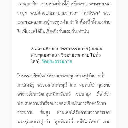
และอุบาสิกา ส่วนหลังเป็นที่สำหรับพระเดชพระคุณหล
วงปู่ฯ พระภิกษุและสามเณร เวลา “สั่งวิชชา” พระ
เดชพระคุณหลวงปู่ฯจะพูดผ่านฝากั้นห้องนี้ ทั้งสองฝ่าย
จึงเพียงแต่ได้ยินเสียงซึ่งกันและกันเท่านั้น
7. สถานที่ขยายวิชชาธรรมกาย (เผยแผ่
พระพุทธศาสนา วิชชาธรรมกาย ไปทั่ว
โลก):
วัดพระธรรมกาย
ในบรรดาศิษย์ของพระเดชพระคุณหลวงปู่วัดปากน้ำ
ภาษีเจริญ พระมงคลเทพมุนี (สด จนฺทสโร) คุณยาย
อาจารย์มหารัตนอุบาสิกาจันทร์ ขนนกยูง ถือได้ว่า
ประสบความสำเร็จอย่างยอดเยี่ยมในการศึกษาวิชชา
ธรรมกาย ชั้นสูง ท่านเคยได้รับคำชมจากพระเดช
พระคุณหลวงปู่ฯว่า "ลูกจันทร์นี้...หนึ่งไม่มีสอง" ภาย