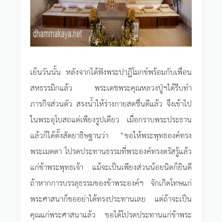
เย็นวันนั้น หลังจากได้ฟังพระปาฏิโมกข์พร้อมกับเพื่อน
สหธรรมิกแล้ว พระเดชพระคุณหลวงปู่ฯได้รีบทำ
ภารกิจส่วนตัว สรงน้ำให้ร่างกายสดชื่นดีแล้ว จึงเข้าไป
ในพระอุโบสถแต่เพียงรูปเดียว เมื่อกราบพระประธาน
แล้วก็ได้ตั้งสัตยาธิษฐานว่า “ขอให้พระพุทธองค์ทรง
พระเมตตา โปรดประทานธรรมที่พระองค์ทรงตรัสรู้แล้ว
แก่ข้าพระพุทธเจ้า แม้จะเป็นเพียงส่วนน้อยนิดก็ยินดี
ถ้าหากการบรรลุธรรมของข้าพระองค์ฯ จักเกิดโทษแก่
พระศาสนาก็ขออย่าได้ทรงประทานเลย แต่ถ้าจะเป็น
คุณแก่พระศาสนาแล้ว ขอได้โปรดประทานแก่ข้าพระ