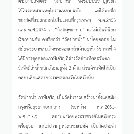
ตามตำบลที่ตั้งว่า “วัดปากน้ำ” ซึ่งชื่อนี้มีปรากฏเรียก
ใช้ในจดหมายเหตุโบราณหลายฉบับ แต่ได้พบชื่อ
ของวัดที่แปลกออกไปในแผนที่กรุงเทพฯ พ.ศ.2453
และ พ.ศ.2474 ว่า “วัดสมุทธาราม” แต่ไม่เป็นที่นิยม
เรียกขานกัน คงเรียกว่า “วัดปากน้ำ” มาโดยตลอด ใน
สมัยพระบาทสมเด็จพระจอมเกล้าเจ้าอยู่หัว รัชกาลที่ 4
ได้มีการขุดคลองภาษีเจริญที่ข้างวัดด้านทิศตะวันตก
วัดจึงมีลำน้ำหลักล้อมอยู่ทั้ง 3 ด้าน ส่วนด้านทิศใต้เป็น
คลองเล็กแสดงอาณาเขตของวัดในสมัยนั้น
วัดปากน้ำ ภาษีเจริญ เป็นวัดโบราณ สร้างมาตั้งแต่สมัย
กรุงศรีอยุธยาตอนกลาง (ระหว่าง พ.ศ.2031-
พ.ศ.2172) สถาปนาโดยพระราชวงศ์ในสมัยกรุง
ศรีอยุธยา แต่ไม่ปรากฏพระนามแน่ชัด เป็นวัดประจำ