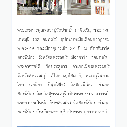
พระเดชพระคุณหลวงปู่วัดปากน้ำ ภาษีเจริญ พระมงคล
เทพมุนี (สด จนฺทสโร) อุปสมบทเมื่อเดือนกรกฎาคม
พ.ศ.2449 ขณะมีอายุย่างเข้า 22 ปี ณ พัทธสีมาวัด
สองพี่น้อง จังหวัดสุพรรณบุรี มีฉายาว่า “จนฺทสโร”
พระอาจารย์ดี วัดประตูสาร อำเภอเมืองสุพรรณบุรี
จังหวัดสุพรรณบุรี เป็นพระอุปัชฌาย์, พระครูวินยานุ
โยค (เหนี่ยง อินฺทโชโต) วัดสองพี่น้อง อำเภอ
สองพี่น้อง จังหวัดสุพรรณบุรี เป็นพระกรรมวาจาจารย์,
พระอาจารย์โหน่ง อินฺทสุวณฺโณ วัดสองพี่น้อง อำเภอ
สองพี่น้อง จังหวัดสุพรรณบุรี เป็นพระอนุสาวนาจารย์