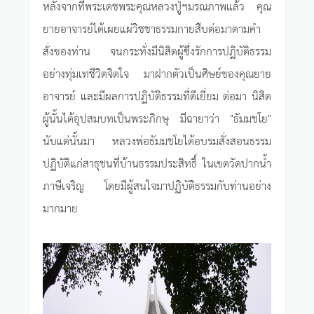
หลังจากที่พระเดชพระคุณหลวงปู่ฯมรณภาพแล้ว คุณ
ยายอาจารย์ได้เผยแผ่วิชชาธรรมกายสืบต่อมาตามคำ
สั่งของท่าน จนกระทั่งมีนิสิตผู้ซึ่งรักการปฏิบัติธรรม
อย่างทุ่มเทชีวิตจิตใจ มาฝากตัวเป็นศิษย์ของคุณยาย
อาจารย์ และมีผลการปฏิบัติธรรมที่ดีเยี่ยม ต่อมา นิสิต
ผู้นั้นได้อุปสมบทเป็นพระภิกษุ มีฉายาว่า "ธัมมชโย"
นับแต่นั้นมา หลวงพ่อธัมมชโยได้อบรมสั่งสอนธรรม
ปฏิบัติแก่สาธุชนที่บ้านธรรมประสิทธิ์ ในเขตวัดปากน้ำ
ภาษีเจริญ โดยมีผู้สนใจมาปฏิบัติธรรมกับท่านอย่าง
มากมาย