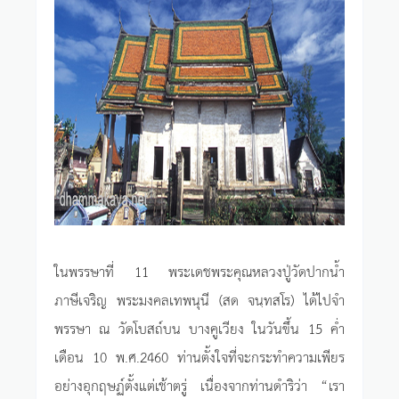
ในพรรษาที่ 11 พระเดชพระคุณหลวงปู่วัดปากน้ำ
ภาษีเจริญ พระมงคลเทพนุนี (สด จนฺทสโร) ได้ไปจำ
พรรษา ณ วัดโบสถ์บน บางคูเวียง ในวันขึ้น 15 ค่ำ
เดือน 10 พ.ศ.2460 ท่านตั้งใจที่จะกระทำความเพียร
อย่างอุกฤษฏ์ตั้งแต่เช้าตรู่ เนื่องจากท่านดำริว่า “เรา