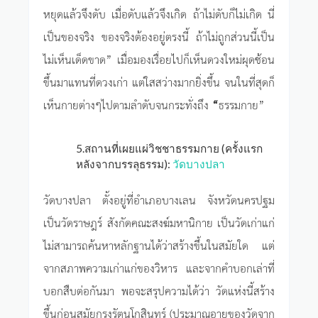
หยุดแล้วจึงดับ เมื่อดับแล้วจึงเกิด ถ้าไม่ดับก็ไม่เกิด นี่
เป็นของจริง ของจริงต้องอยู่ตรงนี้ ถ้าไม่ถูกส่วนนี้เป็น
ไม่เห็นเด็ดขาด” เมื่อมองเรื่อยไปก็เห็นดวงใหม่ผุดซ้อน
ขึ้นมาแทนที่ดวงเก่า แต่ใสสว่างมากยิ่งขึ้น จนในที่สุดก็
เห็นกายต่างๆไปตามลำดับจนกระทั่งถึง
“
ธรรมกาย”
5.สถานที่เผยแผ่วิชชาธรรมกาย (ครั้งแรก
หลังจากบรรลุธรรม):
วัดบางปลา
วัดบางปลา ตั้งอยู่ที่อำเภอบางเลน จังหวัดนครปฐม
เป็นวัดราษฎร์ สังกัดคณะสงฆ์มหานิกาย เป็นวัดเก่าแก่
ไม่สามารถค้นหาหลักฐานได้ว่าสร้างขึ้นในสมัยใด แต่
จากสภาพความเก่าแก่ของวิหาร และจากคำบอกเล่าที่
บอกสืบต่อกันมา พอจะสรุปความได้ว่า วัดแห่งนี้สร้าง
ขึ้นก่อนสมัยกรุงรัตนโกสินทร์ (ประมาณอายุของวัดจาก