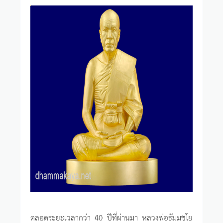
ตลอดระยะเวลากว่า 40 ปีที่ผ่านมา หลวงพ่อธัมมชโย