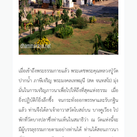
เมื่อเข้าถึงพระธรรมกายแล้ว พระเดชพระคุณหลวงปู่วัด
ปากน้ำ ภาษีเจริญ พระมงคลเทพมุนี (สด จนฺทสโร) มุ่ง
มั่นในการเจริญภาวนาเพื่อไปให้ถึงที่สุดแห่งธรรม เมื่อ
ยิ่งปฏิบัติก็ยิ่งลึกซึ้ง จนกระทั่งออกพรรษาและรับกฐิน
แล้ว ท่านจึงได้ลาเจ้าอาวาสวัดโบสถ์บน บางคูเวียง ไป
พักที่วัดบางปลาซึ่งท่านเห็นในสมาธิว่า ณ วัดแห่งนี้จะ
มีผู้บรรลุธรรมกายตามอย่างท่านได้ ท่านได้สอนภาวนา