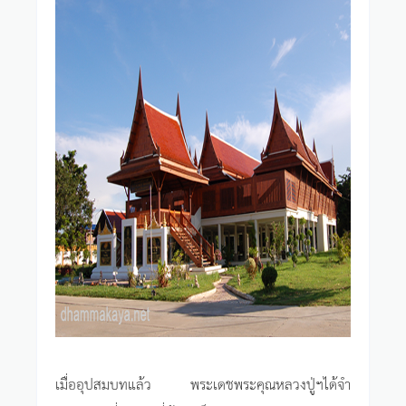
เมื่ออุปสมบทแล้ว พระเดชพระคุณหลวงปู่ฯได้จำ