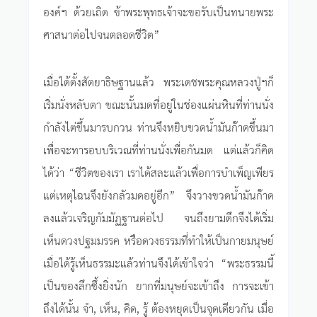
องค์ฯ ด้วยเถิด ข้าพระพุทธเจ้าจะขอรับเป็นทนายพระ
ศาสนาต่อไปจนตลอดชีวิต”
เมื่อได้ตั้งสัตยาธิษฐานแล้ว พระเดชพระคุณหลวงปู่ฯก็
เริ่มนั่งหลับตา ขณะนั้นมดที่อยู่ในช่องแผ่นหินที่ท่านนั่ง
กำลังไต่ขึ้นมารบกวน ท่านจึงหยิบขวดน้ำมันก๊าดขึ้นมา
เพื่อจะทารอบบริเวณที่ท่านนั่งเพื่อกันมด แต่แล้วก็คิด
ได้ว่า “ชีวิตของเรา เราได้สละแล้วเพื่อการบำเพ็ญเพียร
แต่เหตุไฉนจึงยังกลัวมดอยู่อีก” จึงวางขวดน้ำมันก๊าด
ลงแล้วเจริญกัมมัฏฐานต่อไป จนถึงยามดึกจึงได้เริ่ม
เห็นดวงปฐมมรรค หรือดวงธรรมที่ทำให้เป็นกายมนุษย์
เมื่อได้รู้เห็นธรรมะแล้วท่านจึงได้เข้าใจว่า “พระธรรมนี้
เป็นของลึกซึ้งยิ่งนัก ยากที่มนุษย์จะเข้าถึง การจะเข้า
ถึงได้นั้น จำ, เห็น, คิด, รู้ ต้องหยุดเป็นจุดเดียวกัน เมื่อ