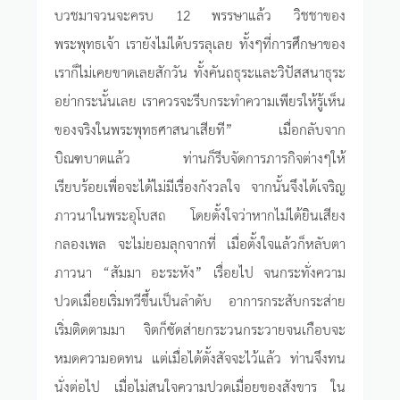
บวชมาจวนจะครบ 12 พรรษาแล้ว วิชชาของ
พระพุทธเจ้า เรายังไม่ได้บรรลุเลย ทั้งๆที่การศึกษาของ
เราก็ไม่เคยขาดเลยสักวัน ทั้งคันถธุระและวิปัสสนาธุระ
อย่ากระนั้นเลย เราควรจะรีบกระทำความเพียรให้รู้เห็น
ของจริงในพระพุทธศาสนาเสียที” เมื่อกลับจาก
บิณฑบาตแล้ว ท่านก็รีบจัดการภารกิจต่างๆให้
เรียบร้อยเพื่อจะได้ไม่มีเรื่องกังวลใจ จากนั้นจึงได้เจริญ
ภาวนาในพระอุโบสถ โดยตั้งใจว่าหากไม่ได้ยินเสียง
กลองเพล จะไม่ยอมลุกจากที่ เมื่อตั้งใจแล้วก็หลับตา
ภาวนา “สัมมา อะระหัง” เรื่อยไป จนกระทั่งความ
ปวดเมื่อยเริ่มทวีขึ้นเป็นลำดับ อาการกระสับกระส่าย
เริ่มติดตามมา จิตก็ซัดส่ายกระวนกระวายจนเกือบจะ
หมดความอดทน แต่เมื่อได้ตั้งสัจจะไว้แล้ว ท่านจึงทน
นั่งต่อไป เมื่อไม่สนใจความปวดเมื่อยของสังขาร ใน