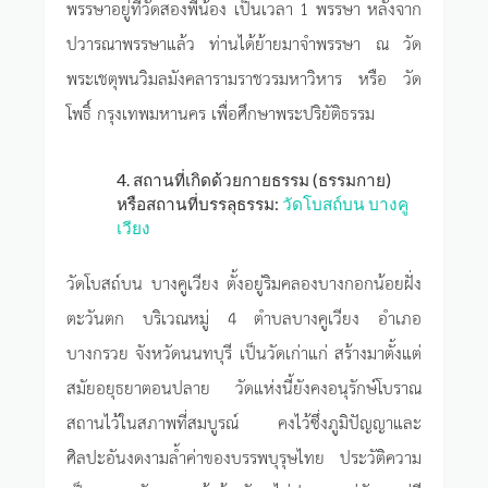
พรรษาอยู่ที่วัดสองพี่น้อง เป็นเวลา 1 พรรษา หลังจาก
ปวารณาพรรษาแล้ว ท่านได้ย้ายมาจำพรรษา ณ วัด
พระเชตุพนวิมลมังคลารามราชวรมหาวิหาร หรือ วัด
โพธิ์ กรุงเทพมหานคร เพื่อศึกษาพระปริยัติธรรม
4. สถานที่เกิดด้วยกายธรรม (ธรรมกาย)
หรือสถานที่บรรลุธรรม:
วัดโบสถ์บน บางคู
เวียง
วัดโบสถ์บน บางคูเวียง ตั้งอยู่ริมคลองบางกอกน้อยฝั่ง
ตะวันตก บริเวณหมู่ 4 ตำบลบางคูเวียง อำเภอ
บางกรวย จังหวัดนนทบุรี เป็นวัดเก่าแก่ สร้างมาตั้งแต่
สมัยอยุธยาตอนปลาย วัดแห่งนี้ยังคงอนุรักษ์โบราณ
สถานไว้ในสภาพที่สมบูรณ์ คงไว้ซึ่งภูมิปัญญาและ
ศิลปะอันงดงามล้ำค่าของบรรพบุรุษไทย ประวัติความ