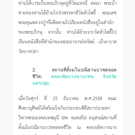
ท่านได้บวชเป็นพระภิกษุอยู่ที่วัดแห่งนี้ ต่อมา พระน้า
ชายของท่านได้ย้ายไปจำพรรษาที่วัดหัวโพธิ์ พระเดช
พระคุณหลวงปู่ฯจึงติดตามไปเรียนหนังสืออยู่ในสำนัก
ของพระภิกษุ จากนั้น ท่านได้ย้ายจากวัดหัวโพธิ์ไป
เรียนหนังสือที่สำนักของพระอาจารย์ทรัพย์ เจ้าอาวาส
วัดบางปลา
2. สถานที่ตั้งมโนปณิธานบวชตลอด
ชีวิต:
คลองลัดบางนางแท่น จังหวัด
นครปฐม
เมื่อวันศุกร์ ที่ 25 ธันวาคม พ.ศ.2558 คณะ
ศิษยานุศิษย์ได้พร้อมใจกันประกอบพิธีสถาปนามหา
วิหารพระมงคลเทพมุนี (สด จนฺทสโร) อนุสรณ์สถานที่
ตั้งมโนปณิธานบวชตลอดชีวิต ณ คลองลัดบางนาง