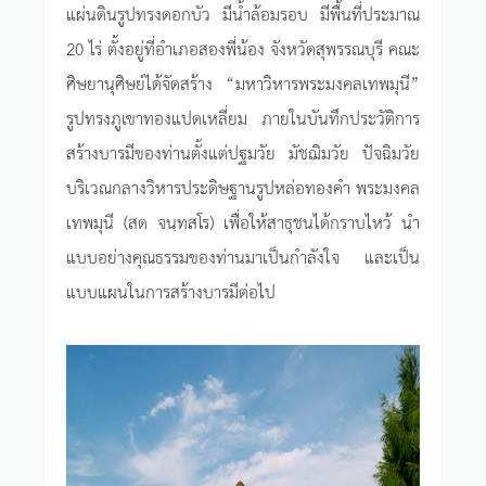
แผ่นดินรูปทรงดอกบัว มีน้ำล้อมรอบ มีพื้นที่ประมาณ
20 ไร่ ตั้งอยู่ที่อำเภอสองพี่น้อง จังหวัดสุพรรณบุรี คณะ
ศิษยานุศิษย์ได้จัดสร้าง “มหาวิหารพระมงคลเทพมุนี”
รูปทรงภูเขาทองแปดเหลี่ยม ภายในบันทึกประวัติการ
สร้างบารมีของท่านตั้งแต่ปฐมวัย มัชฌิมวัย ปัจฉิมวัย
บริเวณกลางวิหารประดิษฐานรูปหล่อทองคำ พระมงคล
เทพมุนี (สด จนฺทสโร) เพื่อให้สาธุชนได้กราบไหว้ นำ
แบบอย่างคุณธรรมของท่านมาเป็นกำลังใจ และเป็น
แบบแผนในการสร้างบารมีต่อไป