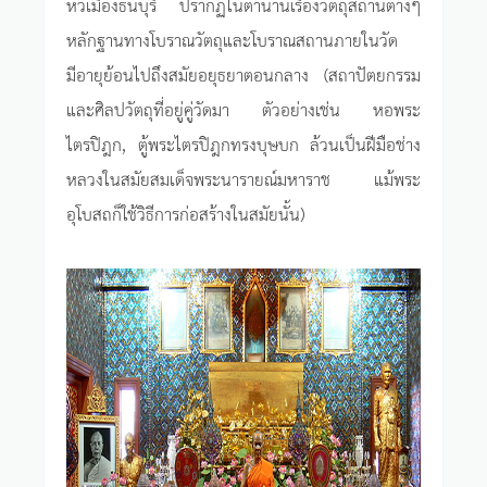
หัวเมืองธนบุรี ปรากฏในตำนานเรื่องวัตถุสถานต่างๆ
หลักฐานทางโบราณวัตถุและโบราณสถานภายในวัด
มีอายุย้อนไปถึงสมัยอยุธยาตอนกลาง (สถาปัตยกรรม
และศิลปวัตถุที่อยู่คู่วัดมา ตัวอย่างเช่น หอพระ
ไตรปิฎก, ตู้พระไตรปิฎกทรงบุษบก ล้วนเป็นฝีมือช่าง
หลวงในสมัยสมเด็จพระนารายณ์มหาราช แม้พระ
อุโบสถก็ใช้วิธีการก่อสร้างในสมัยนั้น)