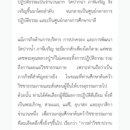
ปฏิบัติธรรมเป็นจำนวนมาก วัดปากน้ำ ภาษีเจริญ จึง
เจริญขึ้นมาโดยลำดับ จนกลายเป็นศูนย์กลางการ
ปฏิบัติธรรม และเป็นศูนย์กลางการศึกษาบาลี
แม้ภารกิจด้านการบริหาร การปกครอง และการพัฒนา
วัดปากน้ำ ภาษีเจริญ จะมีมากสักเพียงใดก็ตาม แต่พระ
เดชพระคุณหลวงปู่ฯก็ไม่เคยละทิ้งการปฏิบัติธรรม รวม
ถึงการเผยแผ่วิชชาธรรมกาย เพราะท่านถือว่าเป็น
ภารกิจที่สำคัญอย่างยิ่ง ในขณะที่ท่านศึกษาค้นคว้า
วิชชาธรรมกายและสั่งสอนผู้อื่นให้บรรลุธรรมกายไป
ด้วยนั้น ท่านได้คัดเลือกผู้ที่มีผลการปฏิบัติดีเยี่ยม ทั้งที่
เป็นพระภิกษุ, สามเณร, แม่ชี, อุบาสก และอุบาสิกา
จำนวนหนึ่ง เพื่อรวมกลุ่มศึกษาค้นคว้าวิชชาธรรมกาย
ที่ละเอียดลึกซึ้งยิ่งๆขึ้นไป เรียกว่า “การทำวิชชาปราบ