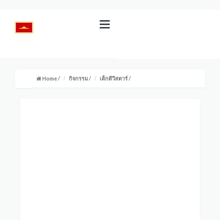
Home
/
กิจกรรม
/
เด็กดีวีสตาร์
/
ข้อมูลล่าสุดในหมวดนี้
วัน