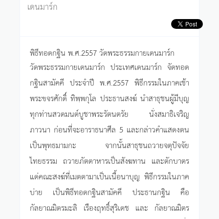
เดนมาร์ก
พิธีทอดกฐิน พ.ศ.2557 วัดพระธรรมกายเดนมาร์ก
วัดพระธรรมกายเดนมาร์ก ประเทศเดนมาร์ก จัดทอด
กฐินสามัคคี ประจำปี พ.ศ.2557 พิธีกรรมในภาคเช้า
พระขจรศักดิ์ ทิพฺพกุโล ประธานสงฆ์ นำสาธุชนผู้มีบุญ
ทุกท่านสวดมนต์บูชาพระรัตนตรัย นั่งสมาธิเจริญ
ภาวนา ก่อนที่จะอาราธนาศีล 5 และกล่าวคำแสดงตน
เป็นพุทธมามกะ จากนั้นสาธุชนถวายจตุปัจจัย
ไทยธรรม ถวายภัตตาหารเป็นสังฆทาน และตักบาตร
แด่คณะสงฆ์ที่เมตตามาเป็นเนื้อนาบุญ พิธีกรรมในภาค
บ่าย เป็นพิธีทอดกฐินสามัคคี ประธานกฐิน คือ
กัลยาณมิตรมะลิ เรืองฤทธิ์สุริเดช และ กัลยาณมิตร