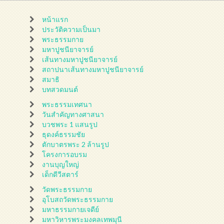
หน้าแรก
ประวัติความเป็นมา
พระธรรมกาย
มหาปูชนียาจารย์
เส้นทางมหาปูชนียาจารย์
สถาปนาเส้นทางมหาปูชนียาจารย์
สมาธิ
บทสวดมนต์
พระธรรมเทศนา
วันสำคัญทางศาสนา
บวชพระ 1 แสนรูป
ธุดงค์ธรรมชัย
ตักบาตรพระ 2 ล้านรูป
โครงการอบรม
งานบุญใหญ่
เด็กดีวีสตาร์
วัดพระธรรมกาย
อุโบสถวัดพระธรรมกาย
มหาธรรมกายเจดีย์
มหาวิหารพระมงคลเทพมุนี