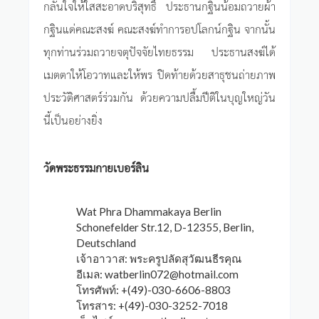
กลั่นใจให้ใสสะอาดบริสุทธิ์ ประธานกฐินน้อมถวายผ้า
กฐินแด่คณะสงฆ์ คณะสงฆ์ทำการอปโลกน์กฐิน จากนั้น
ทุกท่านร่วมถวายจตุปัจจัยไทยธรรม ประธานสงฆ์ได้
เมตตาให้โอวาทและให้พร ปิดท้ายด้วยสาธุชนถ่ายภาพ
ประวัติศาสตร์ร่วมกัน ด้วยความปลื้มปีติในบุญใหญ่วัน
นี้เป็นอย่างยิ่ง
วัดพระธรรมกายเบอร์ลิน
Wat Phra Dhammakaya Berlin
Schonefelder Str.12, D-12355, Berlin,
Deutschland
เจ้าอาวาส: พระครูปลัดสุวัฒนธีรคุณ
อีเมล:
watberlin072@hotmail.com
โทรศัพท์: +(49)-030-6606-8803
โทรสาร: +(49)-030-3252-7018