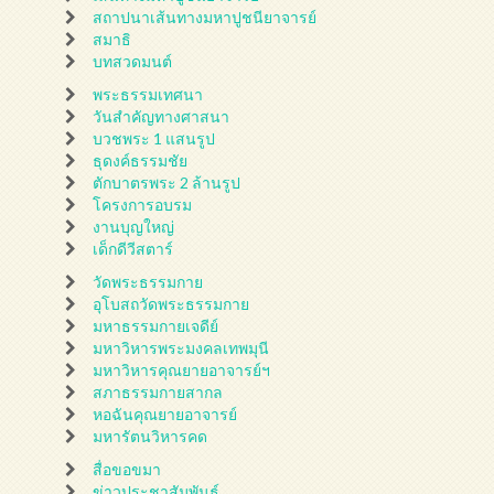
สถาปนาเส้นทางมหาปูชนียาจารย์
สมาธิ
บทสวดมนต์
พระธรรมเทศนา
วันสำคัญทางศาสนา
บวชพระ 1 แสนรูป
ธุดงค์ธรรมชัย
ตักบาตรพระ 2 ล้านรูป
โครงการอบรม
งานบุญใหญ่
เด็กดีวีสตาร์
วัดพระธรรมกาย
อุโบสถวัดพระธรรมกาย
มหาธรรมกายเจดีย์
มหาวิหารพระมงคลเทพมุนี
มหาวิหารคุณยายอาจารย์ฯ
สภาธรรมกายสากล
หอฉันคุณยายอาจารย์
มหารัตนวิหารคด
สื่อขอขมา
ข่าวประชาสัมพันธ์