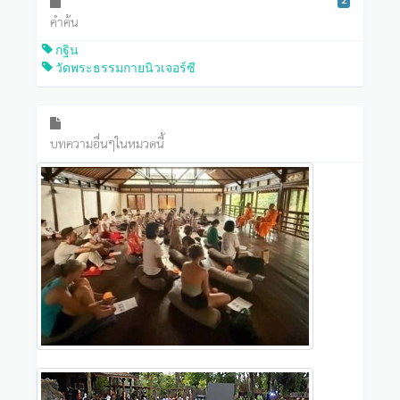
คำค้น
กฐิน
วัดพระธรรมกายนิวเจอร์ซี
บทความอื่นๆในหมวดนี้