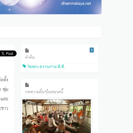
1
คำค้น
วัดพระธรรมกาย ดี.ซี.
อตั้ง
 พุ่ม
บทความอื่นๆในหมวดนี้
น และ
ะชาว