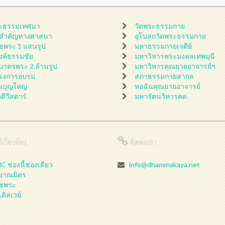
ะธรรมเทศนา
วัดพระธรรมกาย
นสำคัญทางศาสนา
อุโบสถวัดพระธรรมกาย
ชพระ 1 แสนรูป
มหาธรรมกายเจดีย์
ดงค์ธรรมชัย
มหาวิหารพระมงคลเทพมุนี
กบาตรพระ 2 ล้านรูป
มหาวิหารคุณยายอาจารย์ฯ
รงการอบรม
สภาธรรมกายสากล
นบุญใหญ่
หอฉันคุณยายอาจารย์
กดีวีสตาร์
มหารัตนวิหารคด
่เกี่ยวข้อง
ติดต่อเรา
 ช่องนี้ช่องเดียว
info@dhammakaya.net
ลยาณมิตร
ชพระ
เดิลเวย์