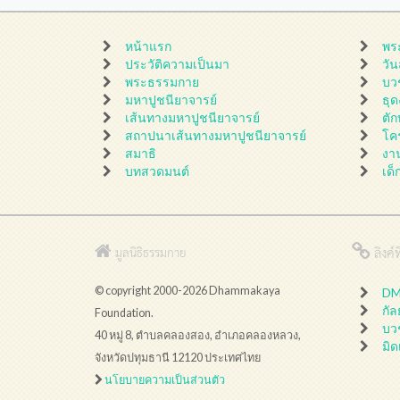
หน้าแรก
พร
ประวัติความเป็นมา
วั
พระธรรมกาย
บว
มหาปูชนียาจารย์
ธุ
เส้นทางมหาปูชนียาจารย์
ตั
สถาปนาเส้นทางมหาปูชนียาจารย์
โค
สมาธิ
งา
บทสวดมนต์
เด็
ลิงค์ที
มูลนิธิธรรมกาย
© copyright 2000-2026 Dhammakaya
DMC
กั
Foundation.
บว
40 หมู่ 8, ตำบลคลองสอง, อำเภอคลองหลวง,
มิด
จังหวัดปทุมธานี 12120 ประเทศไทย
นโยบายความเป็นส่วนตัว