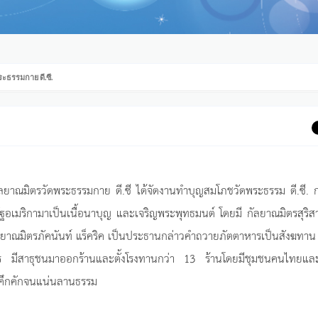
ะธรรมกาย ดี.ซี.
กัลยาณมิตรวัดพระธรรมกาย ดี.ซี ได้จัดงานทำบุญสมโภชวัดพระธรรม ดี.ซี. ก่
เมริกามาเป็นเนื้อนาบุญ และเจริญพระพุทธมนต์ โดยมี กัลยาณมิตรสุริสา
ลยาณมิตรภัคนันท์ แร็คริค เป็นประธานกล่าวคำถวายภัตตาหารเป็นสังฆทา
ตร มีสาธุชนมาออกร้านและตั้งโรงทานกว่า 13 ร้านโดยมีชุมชนคนไทยแล
างคึกคักจนแน่นลานธรรม