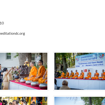
310
ditationdc.org