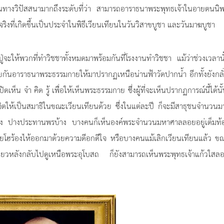
่เก่งในทางวิปัสสนามากถึงระดับที่ว่า สามารถอาราธนาพระพุทธเจ้าในอายตนน
่องจริงที่เกิดขึ้นเป็นประจำในพิธีเวียนเทียนในวันวิสาขบูชา และวันมาฆบูชา
ู่จะให้พวกที่ทำวิชชาทั้งหมดมาพร้อมกันที่โรงงานทำวิชชา แม้ว่าช่วงเวลาน
วยกันอาราธนาพระธรรมกายให้มาปรากฏเหนือน่านฟ้าวัดปากน้ำ อีกทั้งยังกลั
ดเห็น จำ คิด รู้ เพื่อให้เห็นพระธรรมกาย ซึ่งผู้ที่จะเห็นปรากฏการณ์นี้ได้นั
ให้เป็นสมาธิในขณะเวียนเทียนด้วย ซึ่งในแต่ละปี ก็จะมีสาธุชนจำนวนม
้าง ปางประทานพรบ้าง บางคนก็เห็นองค์พระจำนวนมหาศาลลอยอยู่เต็มท้อ
่อยโฮร้องไห้ออกมาด้วยความดีอกดีใจ หรือบางคนแม้เลิกเวียนเทียนแล้ว ขณ
ียวหลังกลับไปดูเหนือพระอุโบสถ ก็ยังสามารถเห็นพระพุทธเจ้าแก้วใสลอ