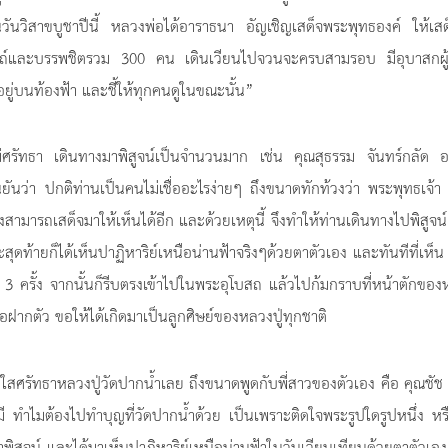
นวันวิสาขบูชาปีนี้ หลวงพ่อได้อาราธนา อัญเชิญเสด็จพระพุทธองค์ ให้เส
หัสถ์และบรรพชิตรวม 300 คน เดินเวียนไปจวนจะครบสามรอบ มีอุบาสกผู้ห
อยู่บนท้องฟ้า และชี้ให้ทุกคนดูในขณะนั้น”
และไม่ศรัทธา เดินทางมาพิสูจน์เป็นจำนวนมาก เช่น คุณสุธรรม จันทร์กลัด อด
ันว่า ปกติท่านเป็นคนไม่เชื่ออะไรง่ายๆ ถึงขนาดทักท้วงว่า พระพุทธเจ้า
สามารถเสด็จมาให้เห็นได้อีก และด้วยเหตุนี้ จึงทำให้ท่านเดินทางไปพิสูจน
ท้ายก็ได้เห็นปาฏิหาริย์เหนือน่านฟ้าจริงๆด้วยตาตัวเอง และทันทีที่เห็น
ี 3 ครั้ง จากนั้นก็รีบตรงเข้าไปในพระอุโบสถ แล้วไปก้มกราบที่หน้าตักขอ
เนื้อฝากตัว ขอให้ได้เกิดมาเป็นลูกศิษย์ของหลวงปู่ทุกชาติ
ื่อมใสศรัทธาหลวงปู่วัดปากน้ำเลย ถึงขนาดพูดกับพี่สาวของตัวเอง คือ คุณชัช 
็มี ทำไมต้องไปทำบุญที่วัดปากน้ำด้วย เป็นเพราะติดใจพระรูปใดรูปหนึ่ง หร
าพิสูจน์ และได้มาเห็นปาฏิหาริย์เหนือน่านฟ้าในวันเวียนเทียนด้วยตาตัวเ