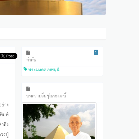
1
คำค้น
พระมงคลเทพมุนี
บทความอื่นๆในหมวดนี้
อย่าง
พิมพ์
่าถึง
วงปู่