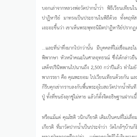
บอกเล่าจากหลวงพ่อวัดปากน้ำว่า พิธีเวียนเทียนใ
ปาฏิหาริย์ มาทรงเป็นประธานในพิธีด้วย ทั้งคฤ
เอะอะขึ้นว่า เขาเห็นพระพุทธนิมิตปาฏิหาริย์ปรากฏ
...และที่น่าทึ่งมากไปกว่านั้น มีบุคคลที่ไม่เชื่อ
พิพากษา หัวหน้าคณะในศาลอุทธรณ์ ซึ่งได้กล่าวยืนย
เสด็จปรินิพพานไปนานถึง 2,500 กว่าปีแล้ว ทำไมยัง
พาภรรยา คือ คุณพะยอม ไปเวียนเทียนด้วยกัน และสุด
ก็รีบคุกเข่ากราบลงกับพื้นพระอุโบสถวัดปากน้ำทันท
ปู่ ทั้งที่ขนยังลุกซู่ไม่หาย แล้วก็ตั้งจิตอธิษฐานฝาก
หรือแม้แต่ คุณโชติ วนิกเกียรติ เดิมเป็นคนที่ไม่เล
เกียรติ ที่มาวัดปากน้ำเป็นประจำว่า วัดใกล้ๆบ้านก
หลวงปู่หลอกหรือเปล่า... แต่พอคุณโชติได้เดินทางม