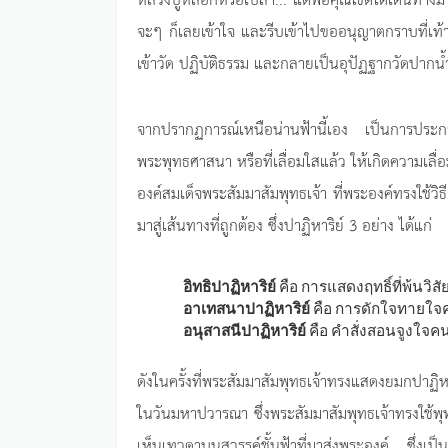
จะๆ ก็เลยเข้าใจ และรีบเข้าไปขออนุญาตกราบที่เท้าห
เข้าวัด ปฏิบัติธรรม และกลายเป็นอุปัฏฐากวัดปากน้
จากปรากฏการณ์เหนือน่านฟ้านี้เอง เป็นการประกา
พระพุทธศาสนา หรือที่เลื่อมใสแล้ว ให้เกิดความเล
องค์สมเด็จพระสัมมาสัมพุทธเจ้า ที่พระองค์ทรงใช้วิธ
มาสู่เส้นทางที่ถูกต้อง ซึ่งปาฏิหาริย์ 3 อย่าง ได้แก่
อิทธิปาฏิหาริย์
คือ การแสดงฤทธิ์ที่พ้นวิส
อาเทสนาปาฏิหาริย์
คือ การดักใจทายใจค
อนุสาสนีปาฏิหาริย์
คือ คำสั่งสอนจูงใจคน
ดังในครั้งที่พระสัมมาสัมพุทธเจ้าทรงแสดงยมกปาฏ
ในวันมหาปวารณา ซึ่งพระสัมมาสัมพุทธเจ้าทรงใช้พ
เห็นเทวดาบนสวรรค์ชั้นฟ้าที่มาส่งพระองค์ ซึ่งเ