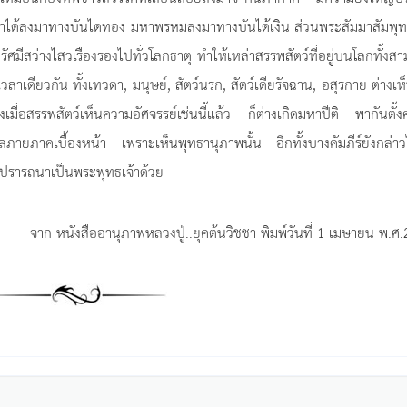
ดาได้ลงมาทางบันไดทอง มหาพรหมลงมาทางบันได้เงิน ส่วนพระสัมมาสัมพุท
มีสว่างไสวเรืองรองไปทั่วโลกธาตุ ทำให้เหล่าสรรพสัตว์ที่อยู่บนโลกทั้งสา
เดียวกัน ทั้งเทวดา, มนุษย์, สัตว์นรก, สัตว์เดียรัจฉาน, อสุรกาย ต่างเห
งเมื่อสรรพสัตว์เห็นความอัศจรรย์เช่นนี้แล้ว ก็ต่างเกิดมหาปีติ พากันตั้
ายภาคเบื้องหน้า เพราะเห็นพุทธานุภาพนั้น อีกทั้งบางคัมภีร์ยังกล่าวไ
คิดปรารถนาเป็นพระพุทธเจ้าด้วย
จาก หนังสืออานุภาพหลวงปู่..ยุคต้นวิชชา พิมพ์วันที่ 1 เมษายน พ.ศ