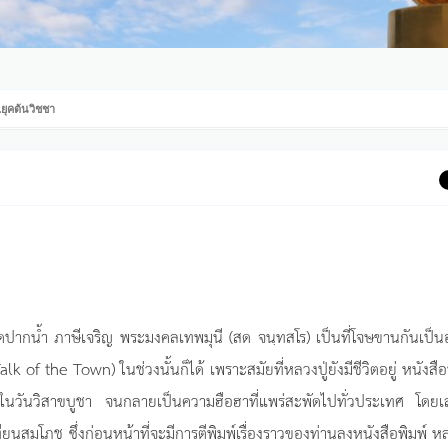
.ยุคต้นวิชชา
วัดปากน้ำ ภาษีเจริญ พระมงคลเทพมุนี (สด จนฺทสโร) เป็นที่โจษขานกันเป็น
lk of the Town) ในช่วงนั้นก็ได้ เพราะสมัยที่หลวงปู่ยังมีชีวิตอยู่ หนังสือ
ย์ในวันวิสาขบูชา จนกลายเป็นความฮือฮาที่แพร่สะพัดไปทั่วประเทศ โดยเล
สมโภช ซึ่งก่อนหน้าที่จะมีการตีพิมพ์เรื่องราวของท่านลงหนังสือพิมพ์ หล