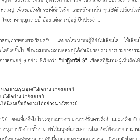
ลวงปู่ เพื่อขออโหสิกรรมที่เข้าใจผิด และหลังจากนั้น คุณโชติก็เปลี่ยนใจ
ำ โดยมาทำบุญถวายน้ำอ้อยแด่หลวงปู่อยู่เป็นประจำ...
ศอนุภาพของพระรัตนตรัย และยกใจมหาชนผู้ที่ยังไม่เลื่อมใส ให้เลื่อม
ื่อมใสยิ่งๆขึ้นไป ซึ่งพระเดชพระคุณหลวงปู่ได้ดำเนินรอยตามการประกาศธร
ีการสอนอยู่ 3 อย่าง ที่เรียกว่า
“ปาฏิหาริย์ 3”
เพื่อลดทิฐิมานะผู้เห็นผิดให
ัยของสามัญมนุษย์ได้อย่างน่าอัศจรรย์
นได้อย่างน่าอัศจรรย์
ให้นิยมเชื่อถือตามได้อย่างน่าอัศจรรย์
ิหาริย์ ตอนที่เสด็จไปโปรดพุทธมารดาบนสวรรค์ชั้นดาวดึงส์ และเสด็จกลั
ุทธานุภาพเปิดโลกทั้งสาม ทำให้มนุษย์และเหล่าเวไนยสัตว์ทั้งหลาย สามา
ป็นเหมือนกองทัพชาวสวรรค์ที่เลื่อนลอยลงมาจากนภากาศ มีความยิ่งใหญ่ป