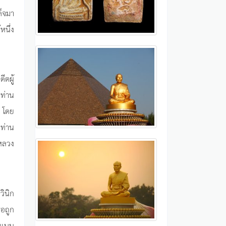
ด็จมา
นึ่ง
ีตผู้
 ท่าน
์ โดย
 ท่าน
งหลวง
วินิก
ือถูก
องแบบ