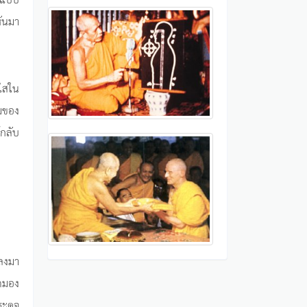
หันมา
ใสใน
รมของ
้กลับ
บลงมา
รถมอง
ระดุจ