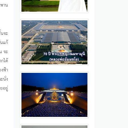
ิพพาน
ั้นจะ
่นแก้
้น จะ
ากได้
งฟ้า
ะนั่ง
ยอยู่