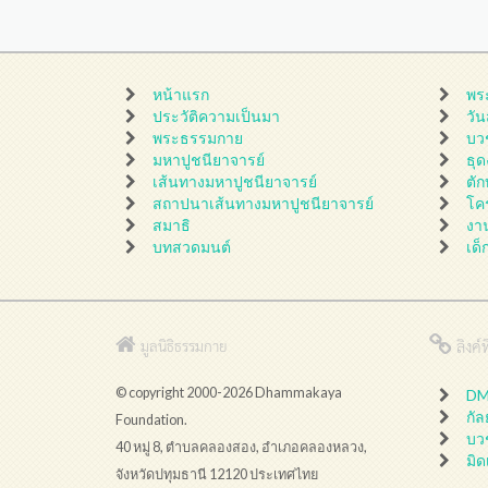
หน้าแรก
พร
ประวัติความเป็นมา
วั
พระธรรมกาย
บว
มหาปูชนียาจารย์
ธุ
เส้นทางมหาปูชนียาจารย์
ตั
สถาปนาเส้นทางมหาปูชนียาจารย์
โค
สมาธิ
งา
บทสวดมนต์
เด็
ลิงค์ที
มูลนิธิธรรมกาย
© copyright 2000-2026 Dhammakaya
DMC
กั
Foundation.
บว
40 หมู่ 8, ตำบลคลองสอง, อำเภอคลองหลวง,
มิด
จังหวัดปทุมธานี 12120 ประเทศไทย