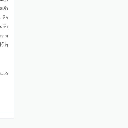
ธเจ้า
ม คือ
็นกัน
งความ
ว้ว่า
.2555