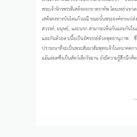
พระเจ้าจักรพรรดิเสด็จออกยาตราทัพ โดยเหล่าเทว
เสด็จลงทางบันไดแก้วมณี ขณะนั้นพระองค์ทรงเปล่งรัศ
สวรรค์, มนุษย์, และนรก สามารถเห็นกันและกันในเวลา
และกันด้วยตาเนื้อเป็นอัศจรรย์ด้วยพุทธานุภาพ ซึ่
ปรารถนาที่จะเป็นพระสัมมาสัมพุทธเจ้าในอนาคตกาลภ
แม้แต่มดซึ่งเป็นสัตว์เดียรัจฉาน ยังมีความรู้สึกนึก