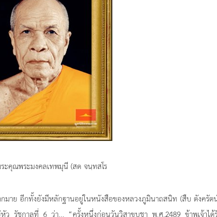
ระคุณพระมงคลเทพมุนี (สด จนฺทสโร
มากมาย อีกทั้งยังมีหลักฐานอยู่ในหนังสือของหลวงภูมินาถสนิท (สืบ ตังครัตน์)
 รัชกาลที่ 6 ว่า... “ครั้งหนึ่งก่อนวันวิสาขบูชา พ.ศ.2489 ข้าพเจ้าได้