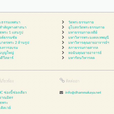
ะธรรมเทศนา
วัดพระธรรมกาย
นสำคัญทางศาสนา
อุโบสถวัดพระธรรมกาย
ชพระ 1 แสนรูป
มหาธรรมกายเจดีย์
ดงค์ธรรมชัย
มหาวิหารพระมงคลเทพมุนี
กบาตรพระ 2 ล้านรูป
มหาวิหารคุณยายอาจารย์ฯ
รงการอบรม
สภาธรรมกายสากล
นบุญใหญ่
หอฉันคุณยายอาจารย์
กดีวีสตาร์
มหารัตนวิหารคด
่เกี่ยวข้อง
ติดต่อเรา
 ช่องนี้ช่องเดียว
info@dhammakaya.net
ลยาณมิตร
ชพระ
เดิลเวย์