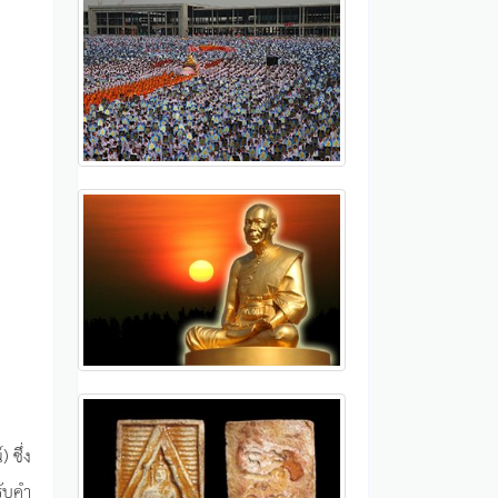
 ซึ่ง
รับคำ