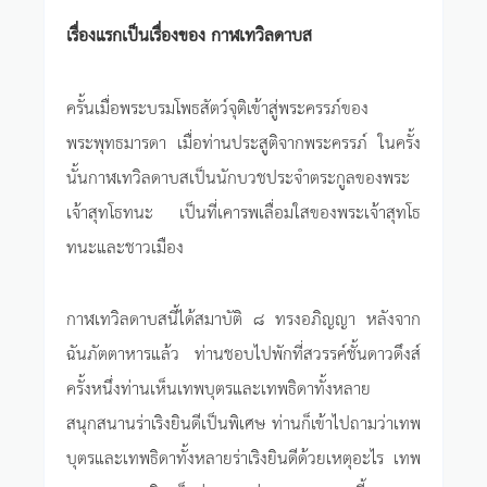
เรื่องแรกเป็นเรื่องของ กาฬเทวิลดาบส
ครั้นเมื่อพระบรมโพธสัตว์จุติเข้าสู่พระครรภ์ของ
พระพุทธมารดา เมื่อท่านประสูติจากพระครรภ์ ในครั้ง
นั้นกาฬเทวิลดาบสเป็นนักบวชประจำตระกูลของพระ
เจ้าสุทโธทนะ เป็นที่เคารพเลื่อมใสของพระเจ้าสุทโธ
ทนะและชาวเมือง
กาฬเทวิลดาบสนี้ได้สมาบัติ ๘ ทรงอภิญญา หลังจาก
ฉันภัตตาหารแล้ว ท่านชอบไปพักที่สวรรค์ชั้นดาวดึงส์
ครั้งหนึ่งท่านเห็นเทพบุตรและเทพธิดาทั้งหลาย
สนุกสนานร่าเริงยินดีเป็นพิเศษ ท่านก็เข้าไปถามว่าเทพ
บุตรและเทพธิดาทั้งหลายร่าเริงยินดีด้วยเหตุอะไร เทพ