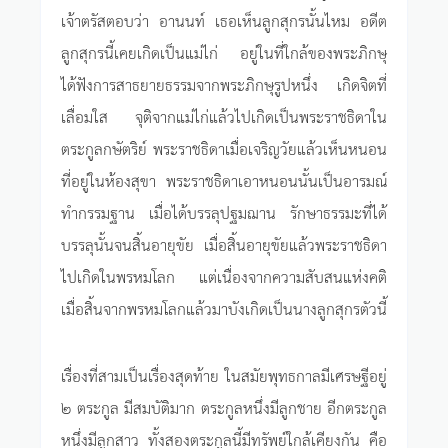
เจ้าตรัสตอบว่า อานนท์ เธอเห็นลูกสุกรนั้นไหม อดีต
ลูกสุกรนี้เคยเกิดเป็นแม่ไก่ อยู่ในที่ใกล้ของพระภิกษุ
ได้ฟังการสาธยายธรรมจากพระภิกษุรูปหนึ่ง เกิดจิตที่
เลื่อมใส จุติจากแม่ไก่แล้วไปเกิดเป็นพระราชธิดาใน
ตระกูลกษัตริย์ พระราชธิดาเมื่อเจริญวัยแล้วเห็นหนอน
ที่อยู่ในห้องสุขา พระราชธิดาเอาหนอนนั้นเป็นอารมณ์
ทำกรรมฐาน เมื่อได้บรรลุปฐมฌาน รักษาธรรมะที่ได้
บรรลุนั้นจนสิ้นอายุขัย เมื่อสิ้นอายุขัยแล้วพระราชธิดา
ไปเกิดในพรหมโลก แต่เนื่องจากความสับสนแห่งคติ
เมื่อสิ้นจากพรหมโลกแล้วมาบังเกิดเป็นนางลูกสุกรตัวนี้
เรื่องที่สามเป็นเรื่องสุดท้าย ในสมัยพุทธกาลมีเศรษฐีอยู่
๒ ตระกูล มีสมบัติมาก ตระกูลหนึ่งมีลูกชาย อีกตระกูล
หนึ่งมีลูกสาว ทั้งสองตระกูลนี้มีทรัพย์ใกล้เคียงกัน คือ