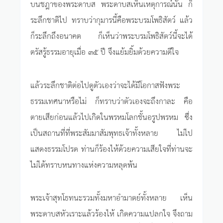
บนชฎาของพระดาบส พระดาบสเห็นเหตุการณ์นั้น ก็
ระลึกชาติไป ทราบว่ากุมารนี้คือพระบรมโพธิสัตว์ แล้ว
ก็ระลึกถึงอนาคต ก็เห็นว่าพระบรมโพธิสัตว์นี้จะได้
ตรัสรู้ธรรมอายุเมื่อ ๓๕ ปี จึงแย้มยิ้มด้วยความดีใจ
แล้วระลึกชาติต่อไปดูตัวเองว่าจะได้มีโอกาสฟังพระ
ธรรมเทศนาหรือไม่ ก็ทราบว่าตัวเองจะถึงกาละ คือ
ตายเสียก่อนแล้วไปเกิดในพรหมโลกชั้นอรูปพรหม ซึ่ง
เป็นสถานที่ที่พระสัมมาสัมพุทธเจ้าทั้งหลาย ไม่ไป
แสดงธรรมโปรด ท่านก็ร้องไห้ด้วยความเสียใจที่ท่านจะ
ไม่ได้ทราบหนทางแห่งความหลุดพ้น
พระเจ้าสุทโธทนะรวมทั้งมหาอำมาตย์ทั้งหลาย เห็น
พระดาบสหัวเราะแล้วร้องไห้ เกิดความแปลกใจ จึงถาม