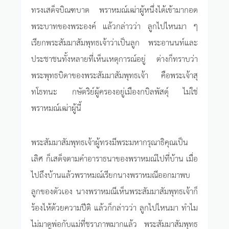
ทรงเสด็จบิณฑบาต พราหมณ์เฒ่าผู้หนึ่งได้เข้ามากอด
พระบาทของพระองค์ แล้วกล่าวว่า ลูกไปไหนมา ๆ
เรียกพระสัมมาสัมพุทธเจ้าว่าเป็นลูก พระอานนท์และ
ประชาชนทั้งหลายที่เห็นเหตุการณ์อยู่ ต่างก็ทราบว่า
พระพุทธบิดาของพระสัมมาสัมพุทธเจ้า คือพระเจ้าสุ
ทโธทนะ กษัตริย์ผู้ครองอยู่เมืองกบิลพัสดุ์ ไม่ใช่
พราหมณ์เฒ่าผู้นี้
พระสัมมาสัมพุทธเจ้าผู้ทรงมีพระมหากรุณาธิคุณเป็น
เลิศ ก็เสด็จตามคำอาราธนาของพราหมณ์ไปที่บ้าน เมื่อ
ไปถึงบ้านแล้วพราหมณ์เรียกนางพราหมณีออกมาพบ
ลูกของตัวเอง นางพราหมณีเห็นพระสัมมาสัมพุทธเจ้าก็
ร้องไห้ด้วยความปีติ แล้วก็กล่าวว่า ลูกไปไหนมา ทำไม
ไม่มาดูพ่อกับแม่ที่ชราภาพมากแล้ว พระสัมมาสัมพุทธ