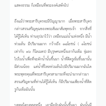
แสดงธรรม ก็เหมือนที่พระองค์เสด็จไป
ถึงแม้ว่าพระสารีบุตรจะมีปัญญามาก เมื่อพระสารีบุตร
กล่าวสรรเสริญคุณของพระสัมมาสัมพุทธเจ้า จากสิ่งที่
ได้รู้ได้เห็น ท่านอุปมาไว้ว่า เหมือนแม่น้ำแห่งหนึ่ง มีน้ำ
ท่วมล้น มีปริมาณมาก กว้างถึง ๑๘โยชน์ ( ๑โยชน์
เท่ากับ ๑๖ กิโลเมตร) มีบุรุษคนหนึ่งเอาก้นเข็ม จุ่มลง
ไปในน้ำเพื่อที่จะตักน้ำนั้นขึ้นมา น้ำที่ติดรูเข็มขึ้นมานั้น
มีส่วนน้อย แต่น้ำที่ไหลท่วมล้นไปมีปริมาณมากฉันใด
พระพุทธคุณที่พระสารีบุตรสามารถที่จะนำมากล่าวมา
สรรเสริญตามที่ท่านได้รู้ได้เห็น ก็มีปริมาณเพียงน้ำที่ติด
รูก้นเข็มฉันนั้น
บุคคลใดบุคคลหนึ่ง เอามือจับฝุ่นนั้นขึ้นมา ฝุ่นนั้นมี