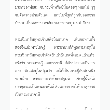
มรดกของพ่อแม่ จนกระทั่งทรัพย์นั้นค่อยๆ หมดไป ๆๆ
จนต้องขายบ้านตัวเอง และในที่สุดก็ถูกขับออกจาก
บ้านมาเป็นขอทาน อาศัยเศษอาหารอยู่ตามฝาเรือน
พระสัมมาสัมพุทธเจ้าเสด็จบิณฑบาต เห็นขอทานทั้ง
สองจึงแย้มพระโอษฐ์ พระอานนท์ก็ทูลถามเหตุนั้น
พระสัมมาสัมพุทธเจ้าจึงตรัสเล่าถึงเหตุทั้งหมดแล้วแล้ว
ตรัสว่า หากเศรษฐีและภรรยานี้ ตั้งใจประกอบกิจการ
งาน ตั้งแต่อยู่ในปฐมวัย จะได้เป็นเศรษฐีอันดับหนึ่ง
ของเมือง หากออกบวชตั้งแต่ปฐมวัย เศรษฐีนี้จะได้
บรรลุธรรมเป็นพระอรหันต์ ส่วนภรรยาจะได้บรรลุธรรม
เป็นพระอนาคามี