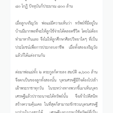
๘๐ โกฏิ ปัจจุบันก็ประมาณ ๘๐๐ ล้าน
เมื่อลูกเจริญวัย พ่อแม่มีความเห็นว่า ทรัพย์ที่มีอยู่ใน
บ้านมีมากพอที่จะให้ลูกใช้จ่ายได้ตลอดชีวิต โดยไม่ต้อง
ทำมาหากินเลย จึงไม่ให้ลูกศึกษาศิลปวิทยาใดๆ ที่เป็น
ประโยชน์เพื่อการประกอบอาชีพ เมื่อทั้งสองเจริญวัย
แล้วก็ได้แต่งงานกัน
ต่อมาพ่อแม่ทั้ง ๒ ตระกูลก็ตายลง สมบัติ ๑,๖๐๐ ล้าน
จึงตกเป็นของลูกทั้งสองนั้น บุตรเศรษฐีมีกิจต้องไปเข้า
เฝ้าพระราชาทุกวัน ในระหว่างทางพวกขี้เมาเห็นบุตร
เศรษฐีแล้วปรารถนาจะได้ทรัพย์นั้น จึงเข้าไปตีสนิท
สร้างความคุ้นเคย ในที่สุดก็สามารถชักชวนบุตรเศรษฐี
มาร่วมในวงสุราได้ เศรษฐีและภรรยาใช้ทรัพย์ที่เป็น