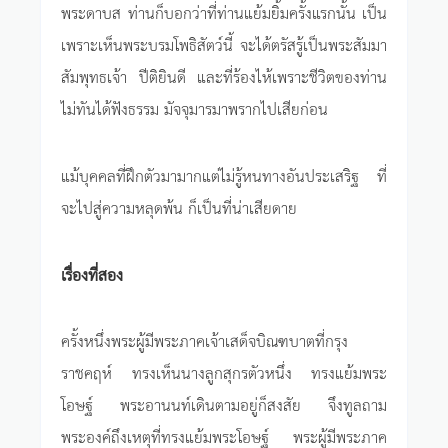
พระดาบส ท่านก็บอกว่าที่ท่านแย้มยิ้มครั้งแรกนั้น เป็น
เพราะเห็นพระบรมโพธิสัตว์นี้ จะได้ตรัสรู้เป็นพระสัมมา
สัมพุทธเจ้า ปีติยินดี และที่ร้องไห้เพราะชีวิตของท่าน
ไม่ทันได้ฟังธรรม มัจจุมารมาพรากไปเสียก่อน
แม้บุคคลที่ฝึกตัวมามากแต่ไม่รู้หนทางอันประเสริฐ ที่
จะไปสู่ความหลุดพ้น ก็เป็นที่น่าเสียดาย
เรื่องที่สอง
ครั้งหนึ่งพระผู้มีพระภาคเจ้าเสด็จบิณฑบาตที่กรุง
ราชคฤห์ ทรงเห็นนางลูกสุกรตัวหนึ่ง ทรงแย้มพระ
โอษฐ์ พระอานนท์เดินตามอยู่ก็สงสัย จึงทูลถาม
พระองค์ถึงเหตุที่ทรงแย้มพระโอษฐ์ พระผู้มีพระภาค