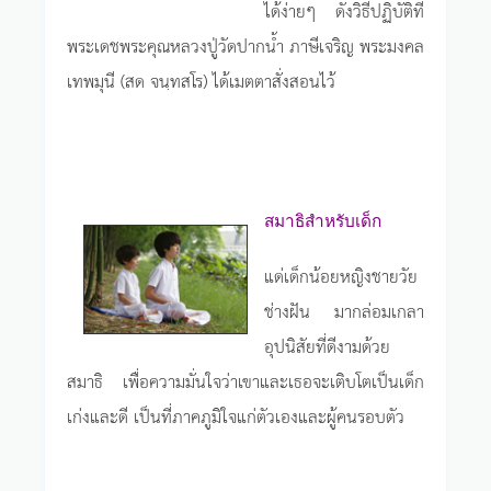
ได้ง่ายๆ ดังวิธีปฏิบัติที่
พระเดชพระคุณหลวงปู่วัดปากน้ำ ภาษีเจริญ พระมงคล
เทพมุนี (สด จนฺทสโร) ได้เมตตาสั่งสอนไว้
สมาธิสำหรับเด็ก
แด่เด็กน้อยหญิงชายวัย
ช่างฝัน มากล่อมเกลา
อุปนิสัยที่ดีงามด้วย
สมาธิ เพื่อความมั่นใจว่าเขาและเธอจะเติบโตเป็นเด็ก
เก่งและดี เป็นที่ภาคภูมิใจแก่ตัวเองและผู้คนรอบตัว