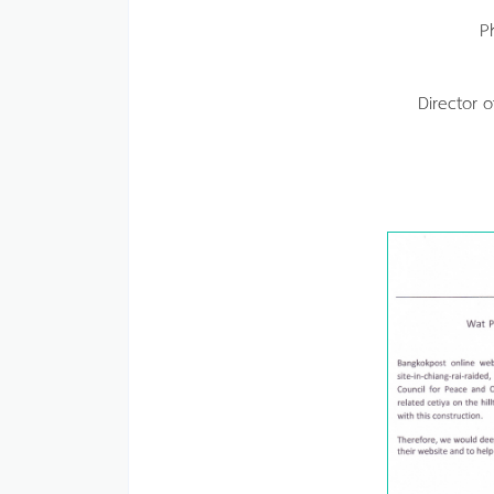
P
Director 