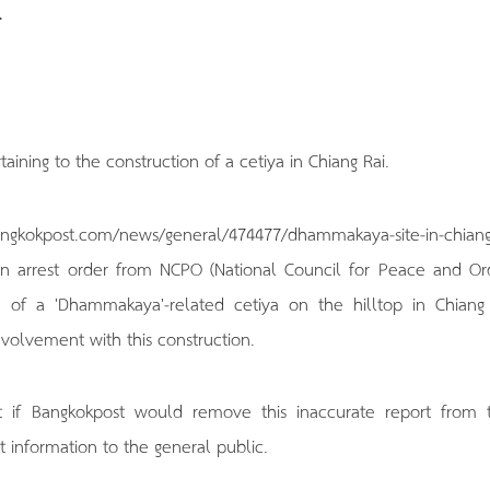
.
ning to the construction of a cetiya in Chiang Rai.
ngkokpost.com/news/general/474477/dhammakaya-site-in-chiang-
an arrest order from NCPO (National Council for Peace and Ord
 of a 'Dhammakaya'-related cetiya on the hilltop in Chiang 
olvement with this construction.
 if Bangkokpost would remove this inaccurate report from t
 information to the general public.