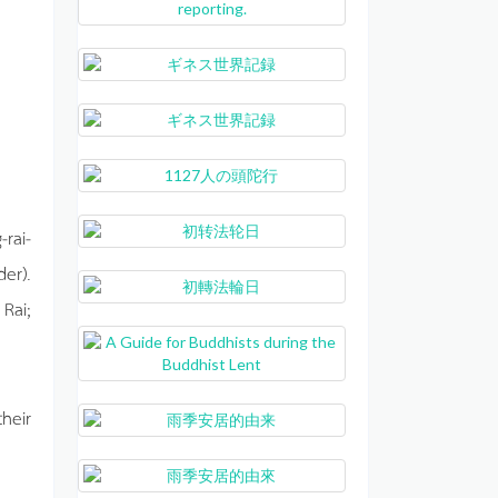
rai-
er).
Rai;
heir